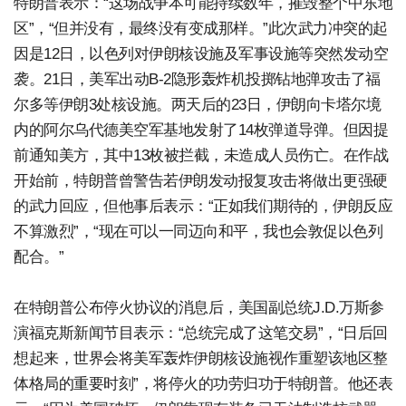
特朗普表示：“这场战争本可能持续数年，摧毁整个中东地
区”，“但并没有，最终没有变成那样。”此次武力冲突的起
因是12日，以色列对伊朗核设施及军事设施等突然发动空
袭。21日，美军出动B-2隐形轰炸机投掷钻地弹攻击了福
尔多等伊朗3处核设施。两天后的23日，伊朗向卡塔尔境
内的阿尔乌代德美空军基地发射了14枚弹道导弹。但因提
前通知美方，其中13枚被拦截，未造成人员伤亡。在作战
开始前，特朗普曾警告若伊朗发动报复攻击将做出更强硬
的武力回应，但他事后表示：“正如我们期待的，伊朗反应
不算激烈”，“现在可以一同迈向和平，我也会敦促以色列
配合。”
在特朗普公布停火协议的消息后，美国副总统J.D.万斯参
演福克斯新闻节目表示：“总统完成了这笔交易”，“日后回
想起来，世界会将美军轰炸伊朗核设施视作重塑该地区整
体格局的重要时刻”，将停火的功劳归功于特朗普。他还表