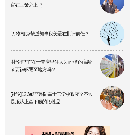
官在国策之上吗
[万物相]京畿道知事秋美爱在批评前任？
[社论]犯了“在一套房里住太久的罪”的高龄
者要被驱逐至地方吗？
[社论]12.3戒严是陆军士官学校政变？不过
是服从上命下服的牺牲品