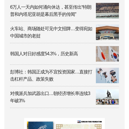
6万人一天内如何涌向休达，甚至传出“特朗
普和内塔尼亚胡是幕后黑手的传闻”
火车站、商场随处可见中文招牌…变得宛如
中国城市的老挝
韩国人对日好感度54.3%，历史新高
彭博社：韩国正成为不宜投资国家…直接打
击杠杆产品、政策失败
对俄派兵加武器出口…朝经济增长率连续3
年破3%