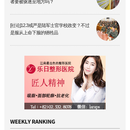
者要被驱逐至地方吗？
[社论]12.3戒严是陆军士官学校政变？不过
是服从上命下服的牺牲品