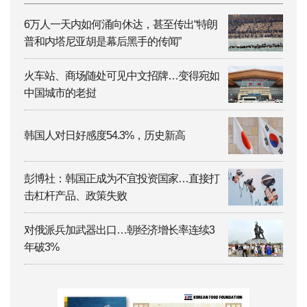
6万人一天内如何涌向休达，甚至传出“特朗
普和内塔尼亚胡是幕后黑手的传闻”
火车站、商场随处可见中文招牌…变得宛如
中国城市的老挝
韩国人对日好感度54.3%，历史新高
彭博社：韩国正成为不宜投资国家…直接打
击杠杆产品、政策失败
对俄派兵加武器出口…朝经济增长率连续3
年破3%