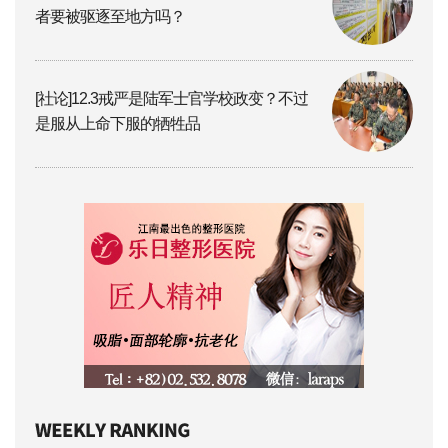
者要被驱逐至地方吗？
[社论]12.3戒严是陆军士官学校政变？不过
是服从上命下服的牺牲品