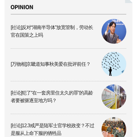
[社论]反对“湖南半导体”放宽管制，劳动长
官在国策之上吗
[万物相]京畿道知事秋美爱在批评前任？
[社论]犯了“在一套房里住太久的罪”的高龄
者要被驱逐至地方吗？
[社论]12.3戒严是陆军士官学校政变？不过
是服从上命下服的牺牲品