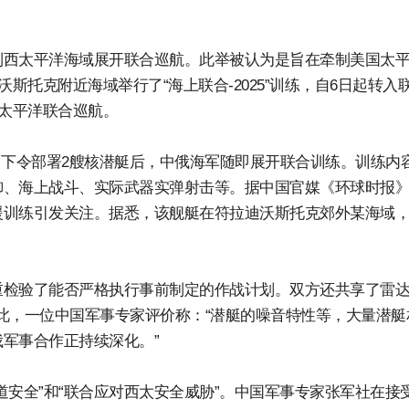
到西太平洋海域展开联合巡航。此举被认为是旨在牵制美国太
斯托克附近海域举行了“海上联合-2025”训练，自6日起转入
的太平洋联合巡航。
，下令部署2艘核潜艇后，中俄海军随即展开联合训练。训练内
御、海上战斗、实际武器实弹射击等。据中国官媒《环球时报
援训练引发关注。据悉，该舰艇在符拉迪沃斯托克郊外某海域
重检验了能否严格执行事前制定的作战计划。双方还共享了雷
对此，一位中国军事专家评价称：“潜艇的噪音特性等，大量潜艇
军事合作正持续深化。”
道安全”和“联合应对西太安全威胁”。中国军事专家张军社在接