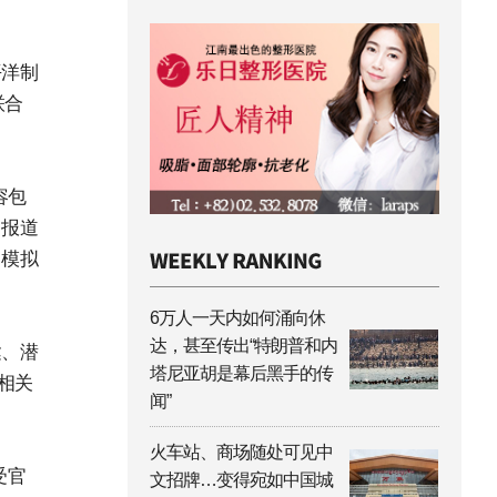
平洋制
联合
容包
》报道
，模拟
6万人一天内如何涌向休
达，甚至传出“特朗普和内
达、潜
塔尼亚胡是幕后黑手的传
相关
闻”
火车站、商场随处可见中
受官
文招牌…变得宛如中国城