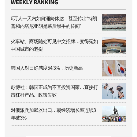
6万人一天内如何涌向休达，甚至传出“特朗
普和内塔尼亚胡是幕后黑手的传闻”
火车站、商场随处可见中文招牌…变得宛如
中国城市的老挝
韩国人对日好感度54.3%，历史新高
彭博社：韩国正成为不宜投资国家…直接打
击杠杆产品、政策失败
对俄派兵加武器出口…朝经济增长率连续3
年破3%