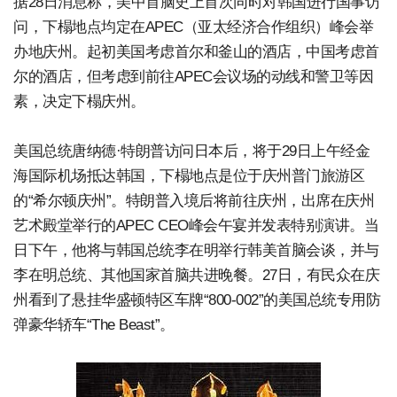
据28日消息称，美中首脑史上首次同时对韩国进行国事访
问，下榻地点均定在APEC（亚太经济合作组织）峰会举
办地庆州。起初美国考虑首尔和釜山的酒店，中国考虑首
尔的酒店，但考虑到前往APEC会议场的动线和警卫等因
素，决定下榻庆州。
美国总统唐纳德·特朗普访问日本后，将于29日上午经金
海国际机场抵达韩国，下榻地点是位于庆州普门旅游区
的“希尔顿庆州”。特朗普入境后将前往庆州，出席在庆州
艺术殿堂举行的APEC CEO峰会午宴并发表特别演讲。当
日下午，他将与韩国总统李在明举行韩美首脑会谈，并与
李在明总统、其他国家首脑共进晚餐。27日，有民众在庆
州看到了悬挂华盛顿特区车牌“800-002”的美国总统专用防
弹豪华轿车“The Beast”。