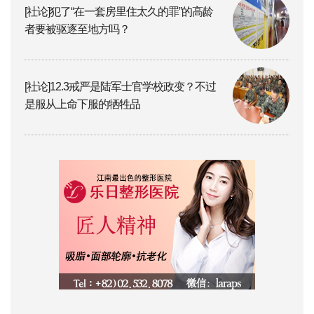
[社论]犯了“在一套房里住太久的罪”的高龄
者要被驱逐至地方吗？
[社论]12.3戒严是陆军士官学校政变？不过
是服从上命下服的牺牲品