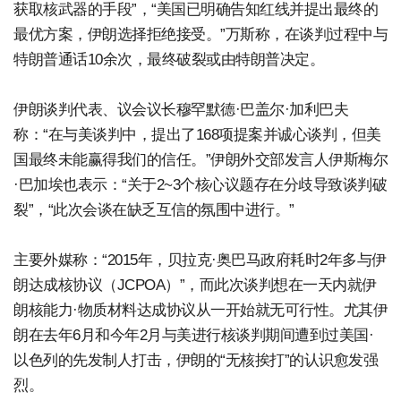
获取核武器的手段”，“美国已明确告知红线并提出最终的
最优方案，伊朗选择拒绝接受。”万斯称，在谈判过程中与
特朗普通话10余次，最终破裂或由特朗普决定。
伊朗谈判代表、议会议长穆罕默德·巴盖尔·加利巴夫
称：“在与美谈判中，提出了168项提案并诚心谈判，但美
国最终未能赢得我们的信任。”伊朗外交部发言人伊斯梅尔
·巴加埃也表示：“关于2~3个核心议题存在分歧导致谈判破
裂”，“此次会谈在缺乏互信的氛围中进行。”
主要外媒称：“2015年，贝拉克·奥巴马政府耗时2年多与伊
朗达成核协议（JCPOA）”，而此次谈判想在一天内就伊
朗核能力·物质材料达成协议从一开始就无可行性。尤其伊
朗在去年6月和今年2月与美进行核谈判期间遭到过美国·
以色列的先发制人打击，伊朗的“无核挨打”的认识愈发强
烈。