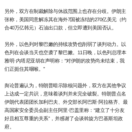
另外，双方在制裁解除与休战范围上也存在分歧。伊朗主
张称，美国同意解冻其在海外7国被冻结的270亿美元（约
合40万亿韩元）石油出口款，但立即遭到美国否认。
另外，以色列对黎巴嫩的持续攻势也削弱了谈判动力。以
色列在会谈当天也空袭了黎巴嫩。11日晚，以色列总理本
雅明·内塔尼亚胡在声明称：“对伊朗的攻势尚未结束，我
们正扼住其咽喉。”
舆论普遍认为，特朗普暗示除核问题外，双方在其他争议
上达成一定共识，意味着谈判并未完全破裂。特朗普点名
伊朗代表团团长加利巴夫、外交部长阿巴斯·阿拉格齐、最
高国家安全委员会副主任阿里·巴盖里称：“建立了十分友
好且相互尊重的关系”，并感谢了会谈斡旋方巴基斯坦政
府。