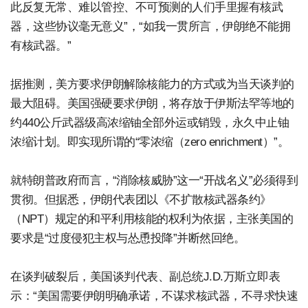
此反复无常、难以管控、不可预测的人们手里握有核武
器，这些协议毫无意义”，“如我一贯所言，伊朗绝不能拥
有核武器。”
据推测，美方要求伊朗解除核能力的方式或为当天谈判的
最大阻碍。美国强硬要求伊朗，将存放于伊斯法罕等地的
约440公斤武器级高浓缩铀全部外运或销毁，永久中止铀
浓缩计划。即实现所谓的“零浓缩（zero enrichment）”。
就特朗普政府而言，“消除核威胁”这一“开战名义”必须得到
贯彻。但据悉，伊朗代表团以《不扩散核武器条约》
（NPT）规定的和平利用核能的权利为依据，主张美国的
要求是“过度侵犯主权与怂恿投降”并断然回绝。
在谈判破裂后，美国谈判代表、副总统J.D.万斯立即表
示：“美国需要伊朗明确承诺，不谋求核武器，不寻求快速