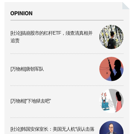
[社论]搞崩股市的杠杆ETF，须查清真相并
追责
[万物相]唐朝军队
[万物相]“下地狱去吧”
[社论]韩国安保室长：美国无人机“误认击落