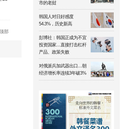
市的老挝
韩国人对日好感度
54.3%，历史新高
顶部
彭博社：韩国正成为不宜
投资国家…直接打击杠杆
产品、政策失败
对俄派兵加武器出口…朝
经济增长率连续3年破3%