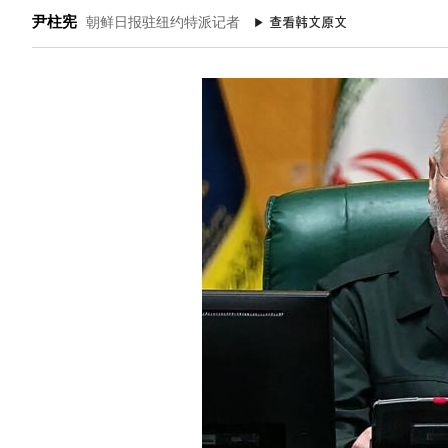
尹柱宪
朝鲜日报驻纽约特派记者