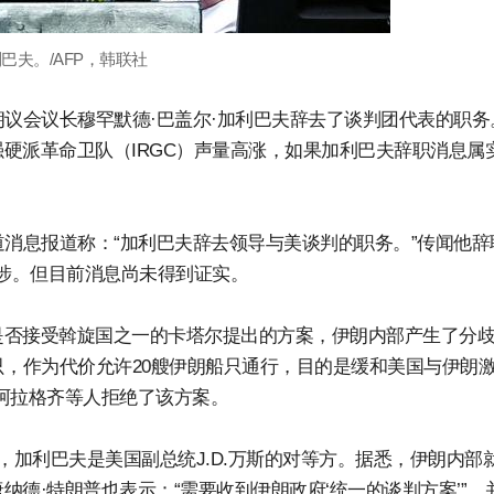
巴夫。/AFP，韩联社
朗议会议长穆罕默德·巴盖尔·加利巴夫辞去了谈判团代表的职务
硬派革命卫队（IRGC）声量高涨，如果加利巴夫辞职消息属
道消息报道称：“加利巴夫辞去领导与美谈判的职务。”传闻他辞
干涉。但目前消息尚未得到证实。
是否接受斡旋国之一的卡塔尔提出的方案，伊朗内部产生了分
只，作为代价允许20艘伊朗船只通行，目的是缓和美国与伊朗
阿拉格齐等人拒绝了该方案。
，加利巴夫是美国副总统J.D.万斯的对等方。据悉，伊朗内部
德·特朗普也表示：“需要收到伊朗政府‘统一的谈判方案’”，并