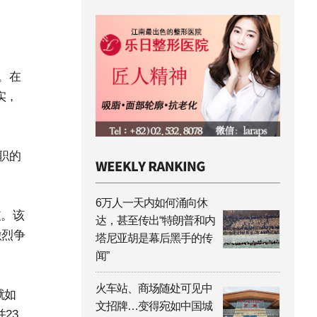
。在
实，
职的
6万人一天内如何涌向休
歧。该
达，甚至传出“特朗普和内
激烈争
塔尼亚胡是幕后黑手的传
闻”
火车站、商场随处可见中
就如
文招牌…变得宛如中国城
23