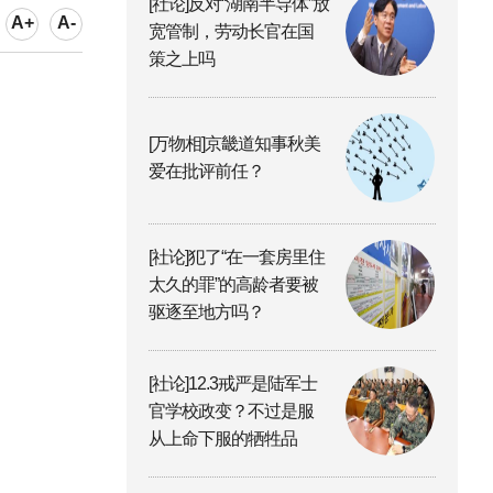
[社论]反对“湖南半导体”放
A+
A-
宽管制，劳动长官在国
策之上吗
[万物相]京畿道知事秋美
爱在批评前任？
[社论]犯了“在一套房里住
太久的罪”的高龄者要被
驱逐至地方吗？
[社论]12.3戒严是陆军士
官学校政变？不过是服
从上命下服的牺牲品