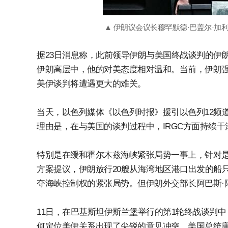
▲ 伊朗议会议长穆罕默德·巴盖尔·加利
据23日消息称，此前领导伊朗与美国终战谈判的伊
伊朗高层中，他的对美态度相对温和。当前，伊朗强
美伊谈判将遭遇更大的难关。
当天，以色列媒体《以色列时报》援引以色列12频
理由是，在与美国的谈判过程中，IRGC方面持续
特别是在缓和霍尔木兹海峡紧张局势一事上，针对
方案提议，伊朗放行20艘从海湾地区港口出发的船
夺海峡控制权的紧张局势。但伊朗外交部长阿巴斯·
11日，在巴基斯坦伊斯兰堡举行的第1轮终战谈判中
何定位美伊关系出现了尖锐的意见冲突。美国总统唐纳