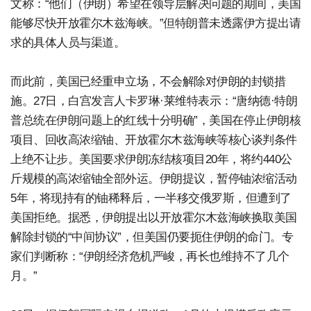
文称：“他们（伊朗）希望在领导层解决问题的期间，美国
能够尽快开放霍尔木兹海峡。”但特朗普未透露伊方提出请
求的具体人员与渠道。
而此前，美国已经重申立场，不会解除对伊朗的封锁措
施。27日，白宫发言人卡罗琳·莱维特表示：“唐纳德·特朗
普总统在伊朗问题上的红线十分明确”，美国在停止伊朗核
项目、回收高浓缩铀、开放霍尔木兹海峡等核心谈判条件
上绝不让步。美国要求伊朗冻结核项目20年，将约440公
斤规模的高浓缩铀全部外运。伊朗提议，暂停铀浓缩活动
5年，将现持有的铀稀释后，一半移交俄罗斯，但遭到了
美国拒绝。据悉，伊朗提出以开放霍尔木兹海峡换取美国
解除封锁的“中间协议”，但美国仍要扼住伊朗的命门。专
家们判断称：“伊朗经济危机严峻，再长也维持不了几个
月。”