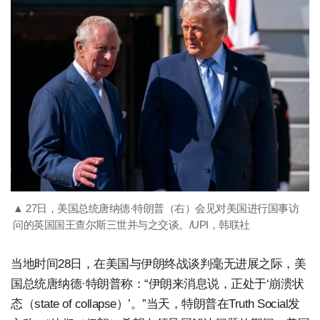
▲ 27日，美国总统唐纳德·特朗普（右）会见对美国进行国事访
问的英国国王查尔斯三世并与之交谈。/UPI，韩联社
当地时间28日，在美国与伊朗终战谈判毫无进展之际，美
国总统唐纳德·特朗普称：“伊朗来消息说，正处于‘崩溃状
态（state of collapse）’。”当天，特朗普在Truth Social发