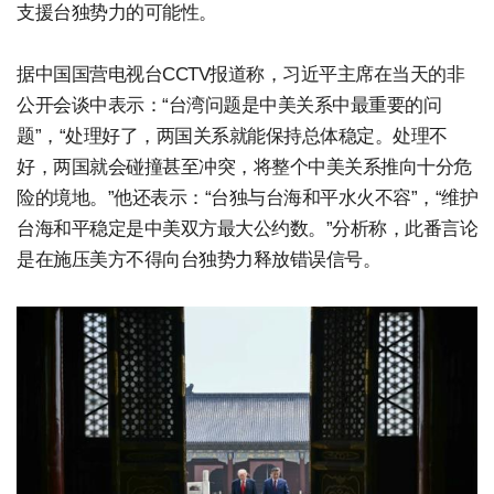
支援台独势力的可能性。
据中国国营电视台CCTV报道称，习近平主席在当天的非
公开会谈中表示：“台湾问题是中美关系中最重要的问
题”，“处理好了，两国关系就能保持总体稳定。处理不
好，两国就会碰撞甚至冲突，将整个中美关系推向十分危
险的境地。”他还表示：“台独与台海和平水火不容”，“维护
台海和平稳定是中美双方最大公约数。”分析称，此番言论
是在施压美方不得向台独势力释放错误信号。