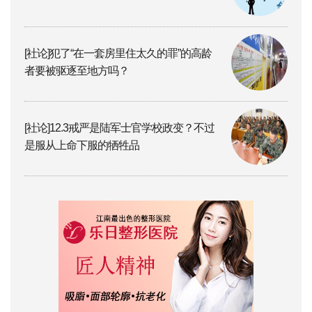
[社论]犯了“在一套房里住太久的罪”的高龄
者要被驱逐至地方吗？
[社论]12.3戒严是陆军士官学校政变？不过
是服从上命下服的牺牲品