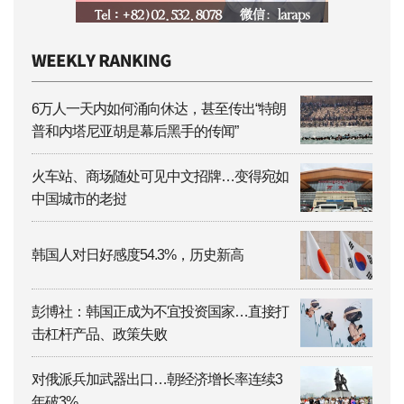
6万人一天内如何涌向休达，甚至传出“特朗
普和内塔尼亚胡是幕后黑手的传闻”
火车站、商场随处可见中文招牌…变得宛如
中国城市的老挝
韩国人对日好感度54.3%，历史新高
彭博社：韩国正成为不宜投资国家…直接打
击杠杆产品、政策失败
对俄派兵加武器出口…朝经济增长率连续3
年破3%