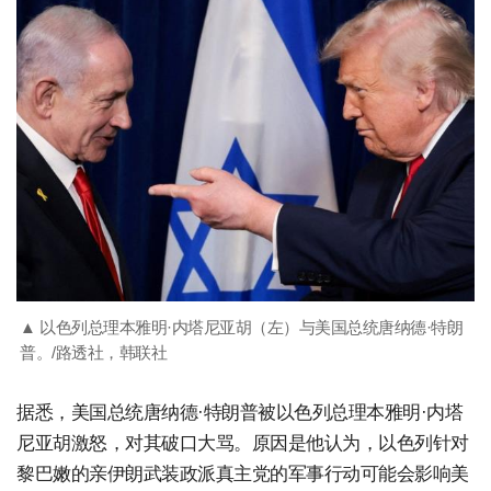
▲ 以色列总理本雅明·内塔尼亚胡（左）与美国总统唐纳德·特朗
普。/路透社，韩联社
据悉，美国总统唐纳德·特朗普被以色列总理本雅明·内塔
尼亚胡激怒，对其破口大骂。原因是他认为，以色列针对
黎巴嫩的亲伊朗武装政派真主党的军事行动可能会影响美