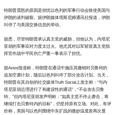
特朗普震怒的原因是担忧以色列的军事行动会致使美国与
伊朗的谈判破裂。据伊朗媒体塔斯尼姆通讯社报道，伊朗
叫停了与美国交换信息的举动。
据悉，尽管特朗普承认真主党的威胁，但他认为，内塔尼
亚胡的军事应对力度太过火。他尤其对以军斩首真主党指
挥官作战中平民伤亡严重一事表示了担忧。
据Axios报道称，特朗普在通话中施压其撤销对贝鲁特的
追加空袭计划，随后以色列叫停了部分攻击计划。当天，
特朗普在其自创的社交媒体Truth Social上发文称：“与内
塔尼亚胡总理进行了有建设性的通话”，“不会攻击贝鲁
特。”但内塔尼亚胡发声明称：“如真主党不停止袭击，将
继续打击贝鲁特内的目标”，仍坚持原有立场。对此，有评
价称，美国与以色列围绕中东扩战的微妙温度差再次显