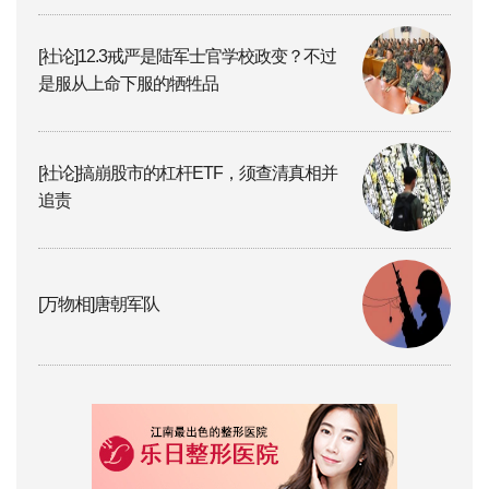
[社论]12.3戒严是陆军士官学校政变？不过
是服从上命下服的牺牲品
[社论]搞崩股市的杠杆ETF，须查清真相并
追责
[万物相]唐朝军队