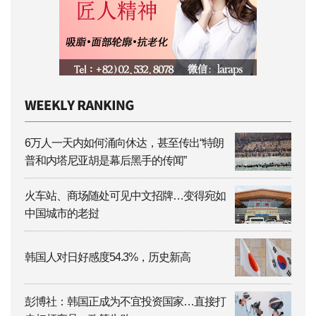
6万人一天内如何涌向休达，甚至传出“特朗
普和内塔尼亚胡是幕后黑手的传闻”
火车站、商场随处可见中文招牌…变得宛如
中国城市的老挝
韩国人对日好感度54.3%，历史新高
彭博社：韩国正成为不宜投资国家…直接打