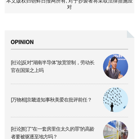
本文版权归朝鲜日报网所有, 对于抄袭者将采取法律措施应
对
[社论]反对“湖南半导体”放宽管制，劳动长
官在国策之上吗
[万物相]京畿道知事秋美爱在批评前任？
[社论]犯了“在一套房里住太久的罪”的高龄
者要被驱逐至地方吗？