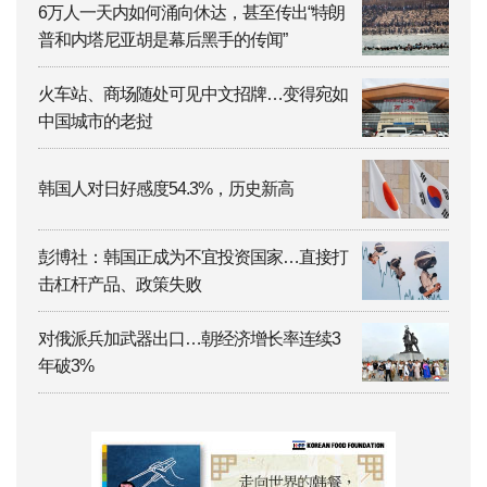
6万人一天内如何涌向休达，甚至传出“特朗
普和内塔尼亚胡是幕后黑手的传闻”
火车站、商场随处可见中文招牌…变得宛如
中国城市的老挝
韩国人对日好感度54.3%，历史新高
彭博社：韩国正成为不宜投资国家…直接打
击杠杆产品、政策失败
对俄派兵加武器出口…朝经济增长率连续3
年破3%