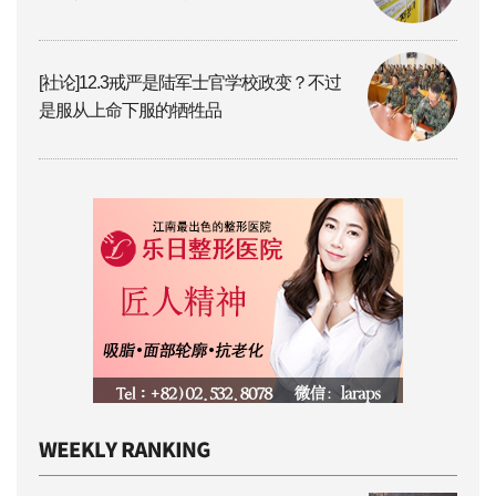
[社论]12.3戒严是陆军士官学校政变？不过
是服从上命下服的牺牲品