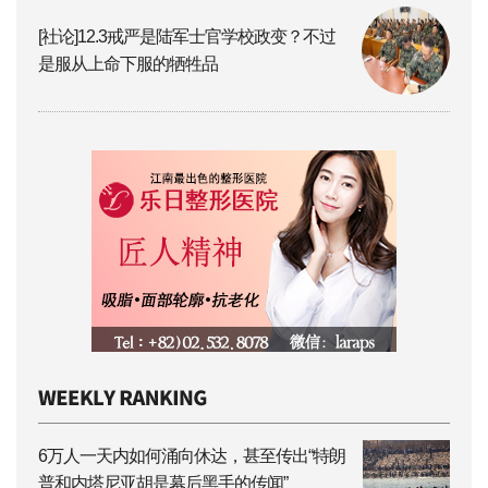
[社论]12.3戒严是陆军士官学校政变？不过
是服从上命下服的牺牲品
6万人一天内如何涌向休达，甚至传出“特朗
普和内塔尼亚胡是幕后黑手的传闻”