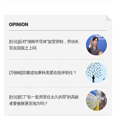
[社论]反对“湖南半导体”放宽管制，劳动长
官在国策之上吗
[万物相]京畿道知事秋美爱在批评前任？
[社论]犯了“在一套房里住太久的罪”的高龄
者要被驱逐至地方吗？