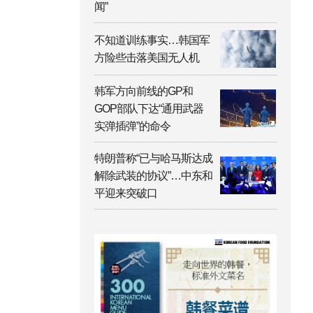
闻”
不知道训练事实…韩国军
方险些击落美国无人机
韩军方向前线的GP和
GOP部队下达“通用武器
实弹插弹”的命令
特朗普称“已与哈马斯达成
解除武装的协议”…中东和
平迎来突破口