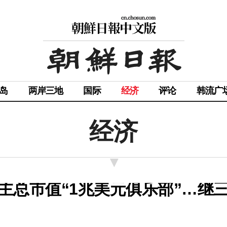
岛
两岸三地
国际
经济
评论
韩流广
经济
入主总市值“1兆美元俱乐部”…继