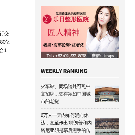
进行交
80亿
合1
火车站、商场随处可见中
文招牌…变得宛如中国城
市的老挝
6万人一天内如何涌向休
达，甚至传出“特朗普和内
塔尼亚胡是幕后黑手的传