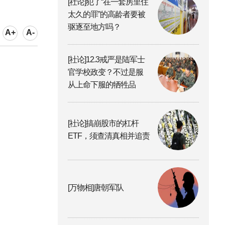
[社论]犯了“在一套房里住
太久的罪”的高龄者要被
驱逐至地方吗？
A+
A-
[社论]12.3戒严是陆军士
官学校政变？不过是服
从上命下服的牺牲品
[社论]搞崩股市的杠杆
ETF，须查清真相并追责
[万物相]唐朝军队