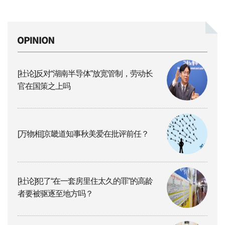
[社论]反对“湖南半导体”放宽管制，劳动长
官在国策之上吗
[万物相]京畿道知事秋美爱在批评前任？
[社论]犯了“在一套房里住太久的罪”的高龄
者要被驱逐至地方吗？