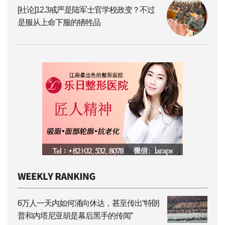
[社论]12.3戒严是陆军士官学校政变？不过
是服从上命下服的牺牲品
6万人一天内如何涌向休达，甚至传出“特朗
普和内塔尼亚胡是幕后黑手的传闻”