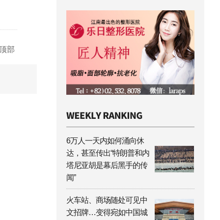
顶部
6万人一天内如何涌向休
达，甚至传出“特朗普和内
塔尼亚胡是幕后黑手的传
闻”
火车站、商场随处可见中
文招牌…变得宛如中国城