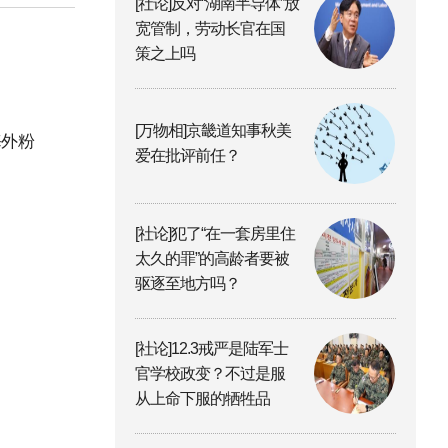
[社论]反对“湖南半导体”放
宽管制，劳动长官在国
策之上吗
[万物相]京畿道知事秋美
海外粉
爱在批评前任？
[社论]犯了“在一套房里住
太久的罪”的高龄者要被
驱逐至地方吗？
[社论]12.3戒严是陆军士
官学校政变？不过是服
从上命下服的牺牲品