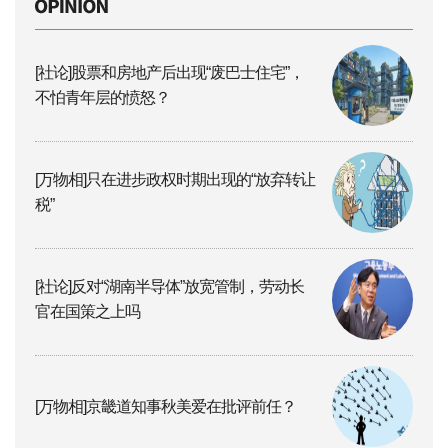
[社论]股票和房地产后出现“废巴士住宅”，
不怕青年层的愤怒？
[万物相]只在进步政权时期出现的“放弃转让
税”
[社论]反对“湖南半导体”放宽管制，劳动长
官在国策之上吗
[万物相]京畿道知事秋美爱在批评前任？