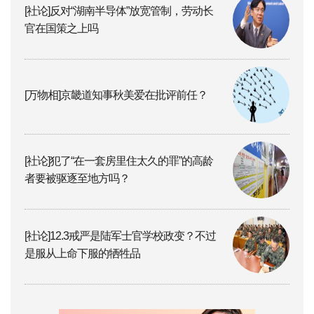
[社论]反对“湖南半导体”放宽管制，劳动长
官在国策之上吗
[万物相]京畿道知事秋美爱在批评前任？
[社论]犯了“在一套房里住太久的罪”的高龄
者要被驱逐至地方吗？
[社论]12.3戒严是陆军士官学校政变？不过
是服从上命下服的牺牲品