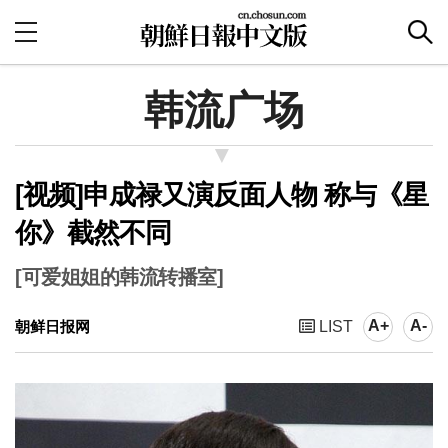
韩流广场
[视频]申成禄又演反面人物 称与《星
你》截然不同
[可爱姐姐的韩流转播室]
A+
A-
朝鲜日报网
LIST