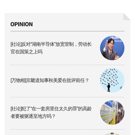
[社论]反对“湖南半导体”放宽管制，劳动长
官在国策之上吗
[万物相]京畿道知事秋美爱在批评前任？
[社论]犯了“在一套房里住太久的罪”的高龄
者要被驱逐至地方吗？