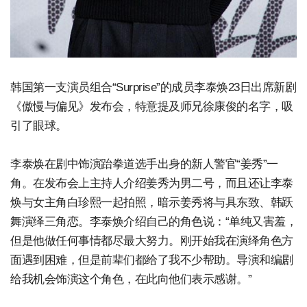
韩国第一支演员组合“Surprise”的成员李泰焕23日出席新剧
《傲慢与偏见》发布会，特意提及师兄徐康俊的名字，吸
引了眼球。
李泰焕在剧中饰演跆拳道选手出身的新人警官“姜秀”一
角。在发布会上主持人介绍姜秀为男二号，而且还让李泰
焕与女主角白珍熙一起拍照，暗示姜秀将与具东致、韩跃
舞演绎三角恋。李泰焕介绍自己的角色说：“单纯又害羞，
但是他做任何事情都尽最大努力。刚开始我在演绎角色方
面遇到困难，但是前辈们都给了我不少帮助。导演和编剧
给我机会饰演这个角色，在此向他们表示感谢。”