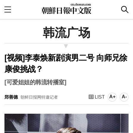
韩流广场
[视频]李泰焕新剧演男二号 向师兄徐
康俊挑战？
[可爱姐姐的韩流转播室]
A+
A-
郑善德
LIST
朝鲜日报网特邀记者