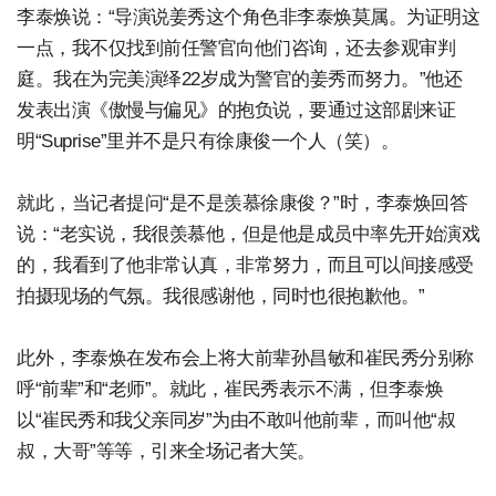
李泰焕说：“导演说姜秀这个角色非李泰焕莫属。为证明这
一点，我不仅找到前任警官向他们咨询，还去参观审判
庭。我在为完美演绎22岁成为警官的姜秀而努力。”他还
发表出演《傲慢与偏见》的抱负说，要通过这部剧来证
明“Suprise”里并不是只有徐康俊一个人（笑）。
就此，当记者提问“是不是羡慕徐康俊？”时，李泰焕回答
说：“老实说，我很羡慕他，但是他是成员中率先开始演戏
的，我看到了他非常认真，非常努力，而且可以间接感受
拍摄现场的气氛。我很感谢他，同时也很抱歉他。”
此外，李泰焕在发布会上将大前辈孙昌敏和崔民秀分别称
呼“前辈”和“老师”。就此，崔民秀表示不满，但李泰焕
以“崔民秀和我父亲同岁”为由不敢叫他前辈，而叫他“叔
叔，大哥”等等，引来全场记者大笑。