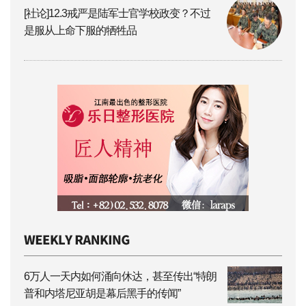
[社论]12.3戒严是陆军士官学校政变？不过
是服从上命下服的牺牲品
6万人一天内如何涌向休达，甚至传出“特朗
普和内塔尼亚胡是幕后黑手的传闻”