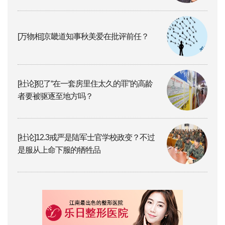
[万物相]京畿道知事秋美爱在批评前任？
[社论]犯了“在一套房里住太久的罪”的高龄
者要被驱逐至地方吗？
[社论]12.3戒严是陆军士官学校政变？不过
是服从上命下服的牺牲品