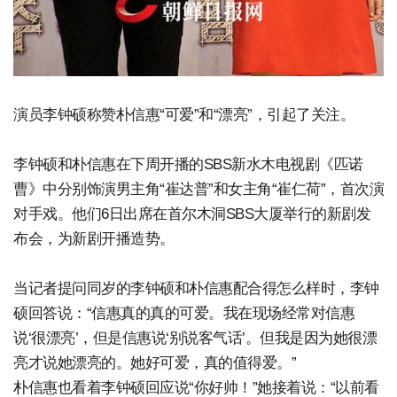
演员李钟硕称赞朴信惠“可爱”和“漂亮”，引起了关注。
李钟硕和朴信惠在下周开播的SBS新水木电视剧《匹诺
曹》中分别饰演男主角“崔达普”和女主角“崔仁荷”，首次演
对手戏。他们6日出席在首尔木洞SBS大厦举行的新剧发
布会，为新剧开播造势。
当记者提问同岁的李钟硕和朴信惠配合得怎么样时，李钟
硕回答说：“信惠真的真的可爱。我在现场经常对信惠
说‘很漂亮’，但是信惠说‘别说客气话’。但我是因为她很漂
亮才说她漂亮的。她好可爱，真的值得爱。”
朴信惠也看着李钟硕回应说“你好帅！”她接着说：“以前看