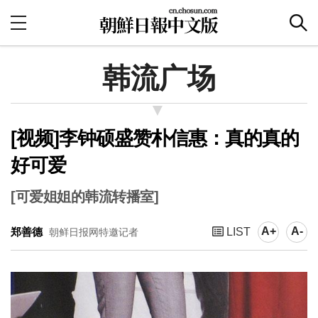
韩流广场
[视频]李钟硕盛赞朴信惠：真的真的
好可爱
[可爱姐姐的韩流转播室]
A+
A-
郑善德
LIST
朝鲜日报网特邀记者