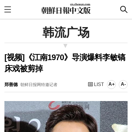
韩流广场
[视频]《江南1970》导演爆料李敏镐
床戏被剪掉
A+
A-
郑善德
LIST
朝鲜日报网特邀记者