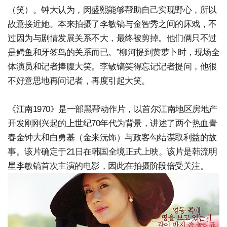
（笑）。钟大认为，闵盛熙能够帮助自己实现野心，所以
故意接近她。本来拍摄了李敏镐与金智秀之间的床戏，不
过因为与剧情发展关系不大，最终被剪掉。他们俩只不过
是鳄鱼和牙签鸟的关系而已。”柳河提到黄萝卜时，现场全
体演员和记者捧腹大笑。李敏镐笑得忘记记者提问，他很
不好意思地再问记者，再度引起大笑。
《江南1970》是一部黑帮动作片，以首尔江南地区房地产
开发刚刚兴起的上世纪70年代为背景，讲述了两个热血青
春金钟大和白勇基（金来沅饰）与政客勾结谋取利益的故
事。该片确定于21日在韩国全境正式上映。该片是韩流明
星李敏镐首次主演的电影，因此在拍摄阶段倍受关注。