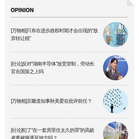
[万物相]只有在进步政权时期才会出现的“放
弃转让税”
[社论]反对“湖南半导体”放宽管制，劳动长
官在国策之上吗
[万物相]京畿道知事秋美爱在批评前任？
[社论]犯了“在一套房里住太久的罪”的高龄
者要被驱逐至地方吗？