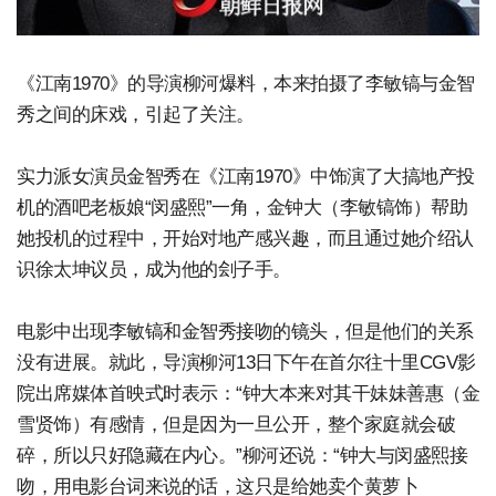
《江南1970》的导演柳河爆料，本来拍摄了李敏镐与金智
秀之间的床戏，引起了关注。
实力派女演员金智秀在《江南1970》中饰演了大搞地产投
机的酒吧老板娘“闵盛熙”一角，金钟大（李敏镐饰）帮助
她投机的过程中，开始对地产感兴趣，而且通过她介绍认
识徐太坤议员，成为他的刽子手。
电影中出现李敏镐和金智秀接吻的镜头，但是他们的关系
没有进展。就此，导演柳河13日下午在首尔往十里CGV影
院出席媒体首映式时表示：“钟大本来对其干妹妹善惠（金
雪贤饰）有感情，但是因为一旦公开，整个家庭就会破
碎，所以只好隐藏在内心。”柳河还说：“钟大与闵盛熙接
吻，用电影台词来说的话，这只是给她卖个黄萝卜