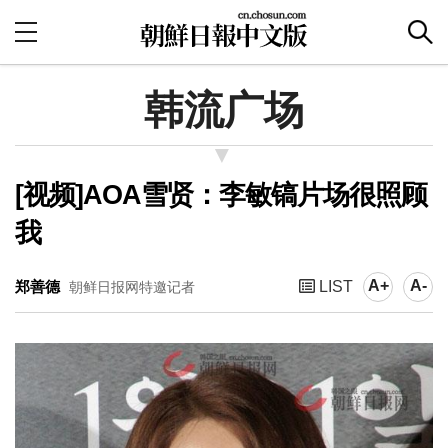
韩流广场
[视频]AOA雪贤：李敏镐片场很照顾
我
A+
A-
郑善德
LIST
朝鲜日报网特邀记者