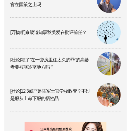
官在国策之上吗
[万物相]京畿道知事秋美爱在批评前任？
[社论]犯了“在一套房里住太久的罪”的高龄
者要被驱逐至地方吗？
[社论]12.3戒严是陆军士官学校政变？不过
是服从上命下服的牺牲品