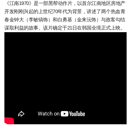
《江南1970》是一部黑帮动作片，以首尔江南地区房地产
开发刚刚兴起的上世纪70年代为背景，讲述了两个热血青
春金钟大（李敏镐饰）和白勇基（金来沅饰）与政客勾结
谋取利益的故事。该片确定于21日在韩国全境正式上映。