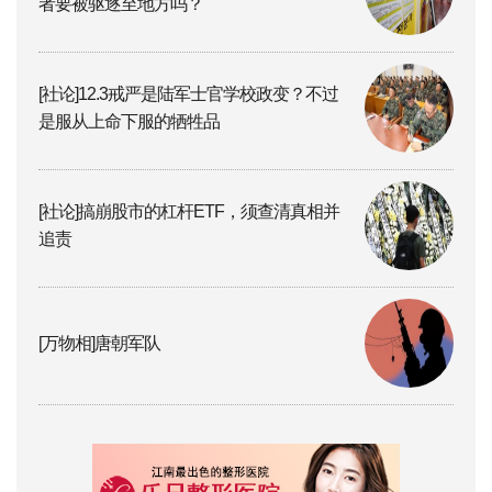
者要被驱逐至地方吗？
[社论]12.3戒严是陆军士官学校政变？不过
是服从上命下服的牺牲品
[社论]搞崩股市的杠杆ETF，须查清真相并
追责
[万物相]唐朝军队