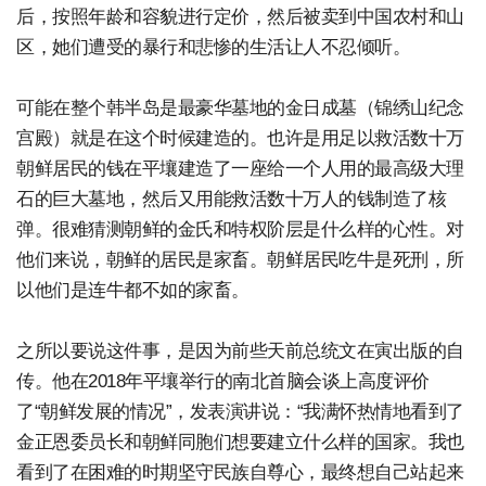
后，按照年龄和容貌进行定价，然后被卖到中国农村和山
区，她们遭受的暴行和悲惨的生活让人不忍倾听。
可能在整个韩半岛是最豪华墓地的金日成墓（锦绣山纪念
宫殿）就是在这个时候建造的。也许是用足以救活数十万
朝鲜居民的钱在平壤建造了一座给一个人用的最高级大理
石的巨大墓地，然后又用能救活数十万人的钱制造了核
弹。很难猜测朝鲜的金氏和特权阶层是什么样的心性。对
他们来说，朝鲜的居民是家畜。朝鲜居民吃牛是死刑，所
以他们是连牛都不如的家畜。
之所以要说这件事，是因为前些天前总统文在寅出版的自
传。他在2018年平壤举行的南北首脑会谈上高度评价
了“朝鲜发展的情况”，发表演讲说：“我满怀热情地看到了
金正恩委员长和朝鲜同胞们想要建立什么样的国家。我也
看到了在困难的时期坚守民族自尊心，最终想自己站起来