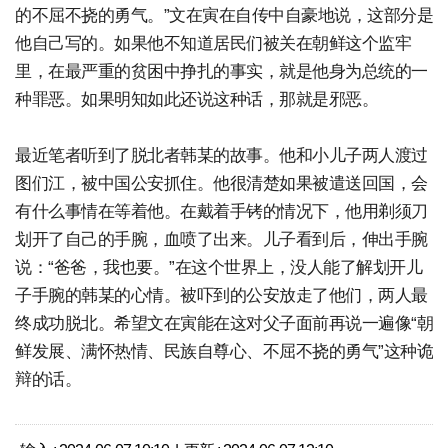
的不屈不挠的勇气。”文在寅在自传中自豪地说，这部分是
他自己写的。如果他不知道居民们被关在朝鲜这个监牢
里，在最严重的贫困中挣扎的事实，就是他身为总统的一
种罪恶。如果明知如此还说这种话，那就是邪恶。
最近笔者听到了脱北者韩某的故事。他和小儿子两人渡过
图们江，被中国公安抓住。他很清楚如果被遣送回国，会
有什么事情在等着他。在戴着手铐的情况下，他用剃须刀
划开了自己的手腕，血喷了出来。儿子看到后，伸出手腕
说：“爸爸，我也要。”在这个世界上，没人能了解划开儿
子手腕的韩某的心情。被吓到的公安放走了他们，两人最
终成功脱北。希望文在寅能在这对父子面前再说一遍像“朝
鲜发展、满怀热情、民族自尊心、不屈不挠的勇气”这种诡
辩的话。