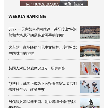
6万人一天内如何涌向休达，甚至传出“特朗
普和内塔尼亚胡是幕后黑手的传闻”
火车站、商场随处可见中文招牌…变得宛如
中国城市的老挝
韩国人对日好感度54.3%，历史新高
彭博社：韩国正成为不宜投资国家…直接打
击杠杆产品、政策失败
对俄派兵加武器出口…朝经济增长率连续3
年破3%