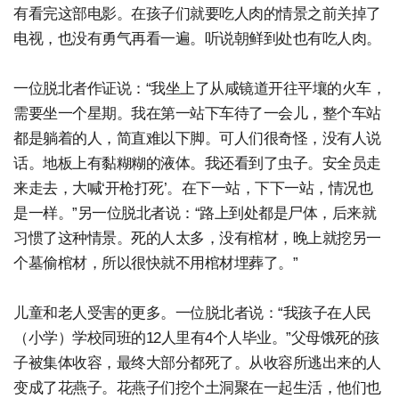
有看完这部电影。在孩子们就要吃人肉的情景之前关掉了
电视，也没有勇气再看一遍。听说朝鲜到处也有吃人肉。
一位脱北者作证说：“我坐上了从咸镜道开往平壤的火车，
需要坐一个星期。我在第一站下车待了一会儿，整个车站
都是躺着的人，简直难以下脚。可人们很奇怪，没有人说
话。地板上有黏糊糊的液体。我还看到了虫子。安全员走
来走去，大喊‘开枪打死’。在下一站，下下一站，情况也
是一样。”另一位脱北者说：“路上到处都是尸体，后来就
习惯了这种情景。死的人太多，没有棺材，晚上就挖另一
个墓偷棺材，所以很快就不用棺材埋葬了。”
儿童和老人受害的更多。一位脱北者说：“我孩子在人民
（小学）学校同班的12人里有4个人毕业。”父母饿死的孩
子被集体收容，最终大部分都死了。从收容所逃出来的人
变成了花燕子。花燕子们挖个土洞聚在一起生活，他们也