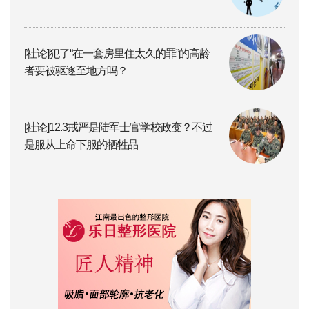
[社论]犯了“在一套房里住太久的罪”的高龄
者要被驱逐至地方吗？
[社论]12.3戒严是陆军士官学校政变？不过
是服从上命下服的牺牲品