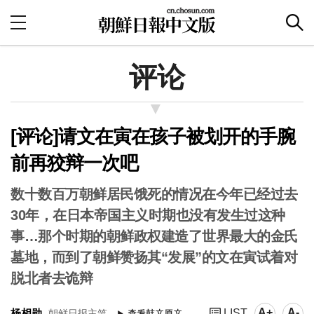
评论
[评论]请文在寅在孩子被划开的手腕
前再狡辩一次吧
数十数百万朝鲜居民饿死的情况在今年已经过去
30年，在日本帝国主义时期也没有发生过这种
事…那个时期的朝鲜政权建造了世界最大的金氏
墓地，而到了朝鲜赞扬其“发展”的文在寅试着对
脱北者去诡辩
A+
A-
杨相勋
LIST
朝鲜日报主笔