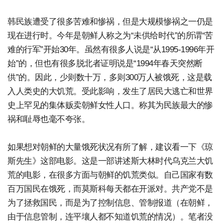
韩民族遭受了很多苦难和惨祸，但是大规模惨祸之一仍是
现在进行时。今年是朝鲜人称之为“未供给时代”的所谓“苦
难的行军”开始30年。虽然有很多人说是“从1995-1996年开
始”的，但也有很多脱北者证明说是“1994年春天突然断
供”的。因此，少则数十万，多则300万人被饿死，这是载
入人类史的大饥荒。受此影响，发生了居民大逃亡和世界
史上罕见的集体贩卖朝鲜女性人口。称其为民族最大的惨
祸和耻辱也毫不夸张。
如果想对朝鲜的大量饿死状况有所了解，建议看一下《琼
斯先生》这部电影。这是一部讲述斯大林时代乌克兰大饥
荒的电影，在很多方面与朝鲜的饥荒类似。自己国家有数
百万国民在饿死，而莫斯科每天都在开派对。共产党不是
为了拯救国民，而是为了控制信息、管制报道（在朝鲜，
由于信息管制，连平壤人都不知道饥荒的情况）。笔者没