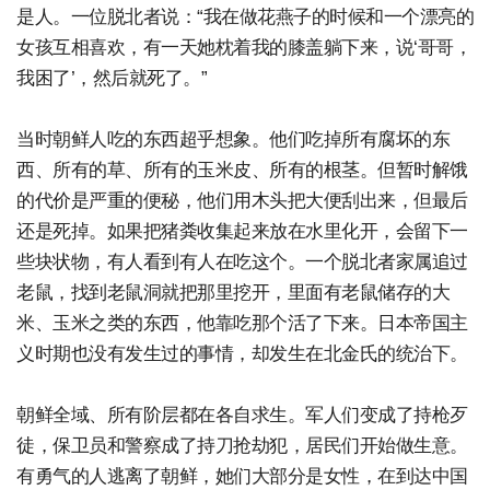
是人。一位脱北者说：“我在做花燕子的时候和一个漂亮的
女孩互相喜欢，有一天她枕着我的膝盖躺下来，说‘哥哥，
我困了’，然后就死了。”
当时朝鲜人吃的东西超乎想象。他们吃掉所有腐坏的东
西、所有的草、所有的玉米皮、所有的根茎。但暂时解饿
的代价是严重的便秘，他们用木头把大便刮出来，但最后
还是死掉。如果把猪粪收集起来放在水里化开，会留下一
些块状物，有人看到有人在吃这个。一个脱北者家属追过
老鼠，找到老鼠洞就把那里挖开，里面有老鼠储存的大
米、玉米之类的东西，他靠吃那个活了下来。日本帝国主
义时期也没有发生过的事情，却发生在北金氏的统治下。
朝鲜全域、所有阶层都在各自求生。军人们变成了持枪歹
徒，保卫员和警察成了持刀抢劫犯，居民们开始做生意。
有勇气的人逃离了朝鲜，她们大部分是女性，在到达中国