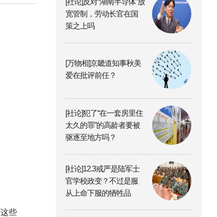
[社论]反对“湖南半导体”放
宽管制，劳动长官在国
策之上吗
[万物相]京畿道知事秋美
爱在批评前任？
[社论]犯了“在一套房里住
太久的罪”的高龄者要被
驱逐至地方吗？
[社论]12.3戒严是陆军士
官学校政变？不过是服
从上命下服的牺牲品
雨这些