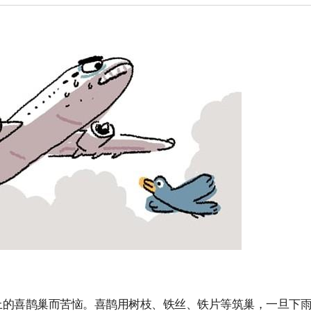
上的喜鹊巢而苦恼。喜鹊用树枝、铁丝、铁片等筑巢，一旦下