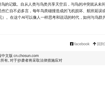
有撞鸟的记载。自从人类与鸟类共享天空后，与鸟的冲突就从未
。人员伤亡自不必多言，每年鸟类碰撞造成的飞机损坏、航班延误
亿元）。在这个AI可以像人一样思考和说话的时代，如何与鸟群
facebook
回到
文版 cn.chosun.com
所有, 对于抄袭者将采取法律措施应对