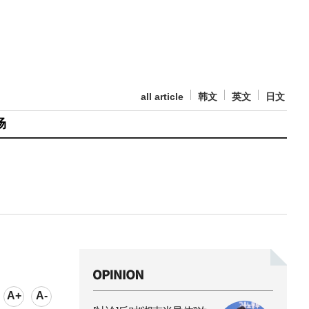
all article
韩文
英文
日文
场
A+
A-