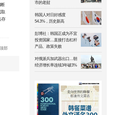
市的老挝
间断
或取
韩国人对日好感度
共存
54.3%，历史新高
彭博社：韩国正成为不宜
投资国家…直接打击杠杆
产品、政策失败
顶部
对俄派兵加武器出口…朝
经济增长率连续3年破3%