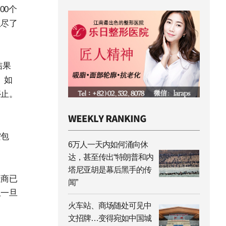
00个
想尽了
结果
。如
停止。
空包
6万人一天内如何涌向休
达，甚至传出“特朗普和内
塔尼亚胡是幕后黑手的传
造商已
闻”
且一旦
火车站、商场随处可见中
文招牌…变得宛如中国城