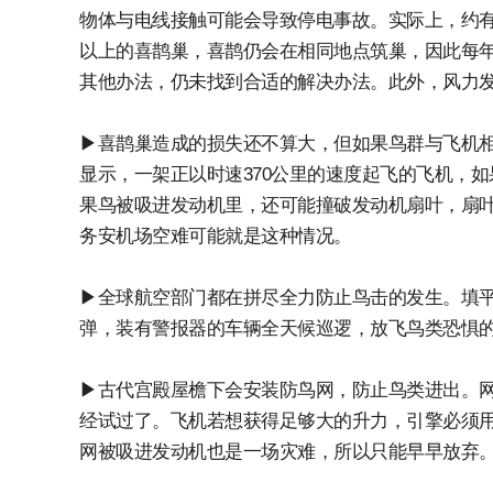
物体与电线接触可能会导致停电事故。实际上，约有
以上的喜鹊巢，喜鹊仍会在相同地点筑巢，因此每
其他办法，仍未找到合适的解决办法。此外，风力
▶喜鹊巢造成的损失还不算大，但如果鸟群与飞机相撞发
显示，一架正以时速370公里的速度起飞的飞机，如
果鸟被吸进发动机里，还可能撞破发动机扇叶，扇
务安机场空难可能就是这种情况。
▶全球航空部门都在拼尽全力防止鸟击的发生。填
弹，装有警报器的车辆全天候巡逻，放飞鸟类恐惧
▶古代宫殿屋檐下会安装防鸟网，防止鸟类进出。
经试过了。飞机若想获得足够大的升力，引擎必须
网被吸进发动机也是一场灾难，所以只能早早放弃