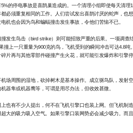
5%的停电事故是喜鹊巢造成的。一个清理小组即使每天清理1
年都必须重复相同的工作。人们尝试发出喜鹊讨厌的蛇声，也
发电机也会因为鸟和蝙蝠撞击发生事故，令他们苦恼不已。
生鸟击（bird strike）则可能招致严重的后果。一项调查
果撞上一只重量为900克的鸟，飞机受到的瞬间冲击可达4.8吨
叶碎片再与其他零部件碰撞产生火花，就可能引发爆炸和引擎
平机场周围的湿地，砍掉树木是基本操作。成立驱鸟队，发射
的机器隼或机器鹰等，可谓是用尽办法，但收效甚微。
网上也有不少人提出，何不在飞机引擎口也装上网。但飞机制
用超大的吸力吸入空气。如果引擎口装网势必会减少吸力。而
。