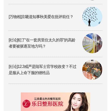
[万物相]京畿道知事秋美爱在批评前任？
[社论]犯了“在一套房里住太久的罪”的高龄
者要被驱逐至地方吗？
[社论]12.3戒严是陆军士官学校政变？不过
是服从上命下服的牺牲品