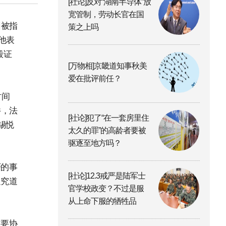
[社论]反对“湖南半导体”放
宽管制，劳动长官在国
回被指
策之上吗
他表
毁证
[万物相]京畿道知事秋美
爱在批评前任？
时间
件，法
[社论]犯了“在一套房里住
锡悦
太久的罪”的高龄者要被
驱逐至地方吗？
严的事
[社论]12.3戒严是陆军士
追究道
官学校政变？不过是服
从上命下服的牺牲品
主要协