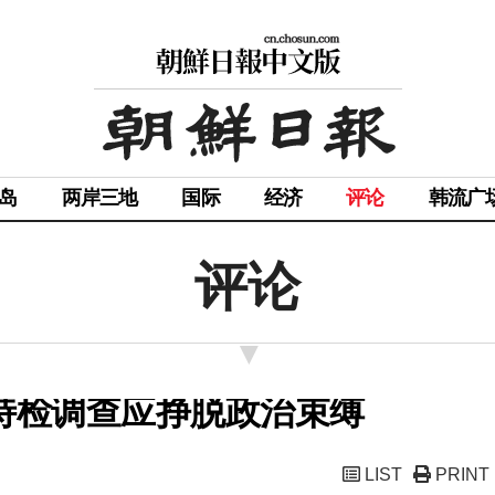
岛
两岸三地
国际
经济
评论
韩流广
评论
，特检调查应挣脱政治束缚
LIST
PRINT