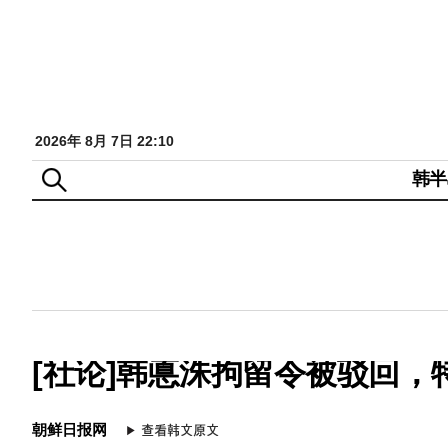
2026年 8月 7日 22:10
韩半
[社论]韩悳洙拘留令被驳回
朝鲜日报网