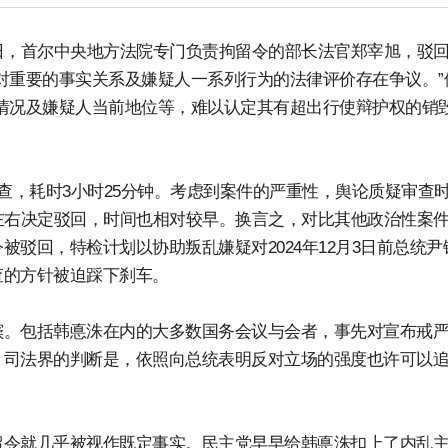
日，首尔中央地方法院专门负责拘留令的部长法官郑宰旭，驳
对重要的事实关系及嫌疑人一系列行为的法律评价存在争议。”
情况及嫌疑人当前地位等，难以认定其有超出行使辩护权的销
查，耗时3小时25分钟。考虑到案件的严重性，舆论质疑审查
左右决定驳回，时间也相对较早。换言之，对比其他政治性案
驳回，特检计划以协助叛乱嫌疑对2024年12月3日前总统尹
查的方针被迫踩下刹车。
窦。包括韩悳洙在内的大多数国务会议与会者，事先对宣布戒
。司法界的判断是，依照向总统表明反对立场的强度也许可以
留令就几乎被视作既定事实。民主党早早给韩悳洙扣上了内乱