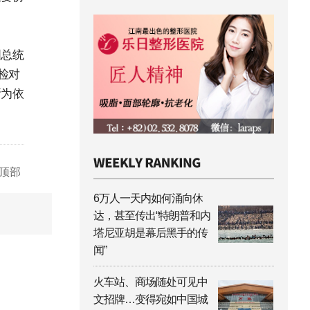
国总统
检对
断为依
顶部
6万人一天内如何涌向休
达，甚至传出“特朗普和内
塔尼亚胡是幕后黑手的传
闻”
火车站、商场随处可见中
文招牌…变得宛如中国城