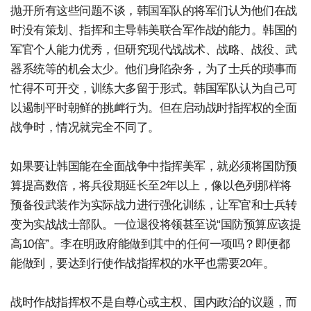
抛开所有这些问题不谈，韩国军队的将军们认为他们在战
时没有策划、指挥和主导韩美联合军作战的能力。韩国的
军官个人能力优秀，但研究现代战战术、战略、战役、武
器系统等的机会太少。他们身陷杂务，为了士兵的琐事而
忙得不可开交，训练大多留于形式。韩国军队认为自己可
以遏制平时朝鲜的挑衅行为。但在启动战时指挥权的全面
战争时，情况就完全不同了。
如果要让韩国能在全面战争中指挥美军，就必须将国防预
算提高数倍，将兵役期延长至2年以上，像以色列那样将
预备役武装作为实际战力进行强化训练，让军官和士兵转
变为实战战士部队。一位退役将领甚至说“国防预算应该提
高10倍”。李在明政府能做到其中的任何一项吗？即便都
能做到，要达到行使作战指挥权的水平也需要20年。
战时作战指挥权不是自尊心或主权、国内政治的议题，而