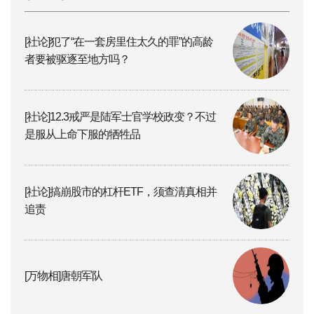
[社论]犯了“在一套房里住太久的罪”的高龄
者要被驱逐至地方吗？
[社论]12.3戒严是陆军士官学校政变？不过
是服从上命下服的牺牲品
[社论]搞崩股市的杠杆ETF，须查清真相并
追责
[万物相]唐朝军队