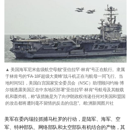
▲ 美国海军尼米兹级航空母舰“亚伯拉罕·林肯”号正在航行。隶属
于林肯号的“FA-18F超级大黄蜂”战斗机正在与航母一同飞行。当
地时间5日，美国白宫国家安全委员会（NSC）助理顾问约翰·博
尔顿透露美国正在中东地区部署“亚伯拉罕·林肯”号航母及其舰载
机和轰炸机，称“该措施是为了向伊朗政权传递任何对美国和盟国
的攻击都将遭到毫不留情的反击的信息”。/欧洲新闻图片社
美军在委内瑞拉抓捕马杜罗的行动，是陆军、海军、空
军、特种部队、网络部队和太空部队有机结合的产物，其