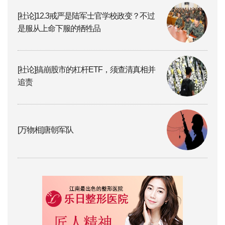
[社论]12.3戒严是陆军士官学校政变？不过
是服从上命下服的牺牲品
[社论]搞崩股市的杠杆ETF，须查清真相并
追责
[万物相]唐朝军队