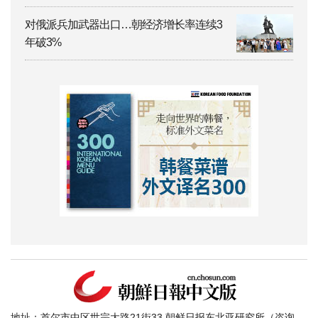
对俄派兵加武器出口…朝经济增长率连续3
年破3%
地址：首尔市中区世宗大路21街33 朝鲜日报东北亚研究所（咨询、