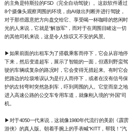
的主角是特斯拉的FSD（完全自动驾驶）。这款软件通过
8个摄像头观察周围的环境，由AI做出判断并进行驾驶，
对于那些愿意把方向盘交给它、享受喝一杯咖啡的悠闲时
光的人来说，它就是“解放军”，而对于在周围目睹这一切
的其他司机来说，这是令人惊叹又不安的风景。
▶如果前面的出租车为了搭载乘客而停下，它会从容地停
下来，然后变道超车，展示了智能的一面，但遇到野蛮驾
驶的车辆或复杂的路况时，它会变得无措起来。有时它会
把路边的垃圾堆误认为是行人而停下，或者在没有信号保
护的左转弯时突然急刹车，吓到周围的人。它堂而皇之地
进入高速公路的公交车专用车道，就像刚入境的“外国”司
机。
▶对于4050一代来说，这就像1980年代流行的美剧《霹雳
游侠》的真人版。朝着手腕上的手表喊“KITT，帮我！”汽