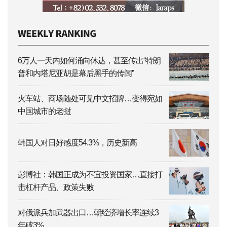
6万人一天内如何涌向休达，甚至传出“特朗
普和内塔尼亚胡是幕后黑手的传闻”
火车站、商场随处可见中文招牌…变得宛如
中国城市的老挝
韩国人对日好感度54.3%，历史新高
彭博社：韩国正成为不宜投资国家…直接打
击杠杆产品、政策失败
对俄派兵加武器出口…朝经济增长率连续3
年破3%