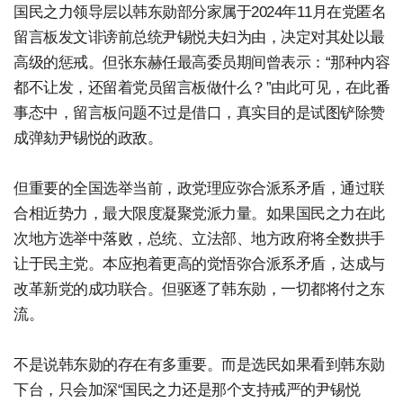
国民之力领导层以韩东勋部分家属于2024年11月在党匿名
留言板发文诽谤前总统尹锡悦夫妇为由，决定对其处以最
高级的惩戒。但张东赫任最高委员期间曾表示：“那种内容
都不让发，还留着党员留言板做什么？”由此可见，在此番
事态中，留言板问题不过是借口，真实目的是试图铲除赞
成弹劾尹锡悦的政敌。
但重要的全国选举当前，政党理应弥合派系矛盾，通过联
合相近势力，最大限度凝聚党派力量。如果国民之力在此
次地方选举中落败，总统、立法部、地方政府将全数拱手
让于民主党。本应抱着更高的觉悟弥合派系矛盾，达成与
改革新党的成功联合。但驱逐了韩东勋，一切都将付之东
流。
不是说韩东勋的存在有多重要。而是选民如果看到韩东勋
下台，只会加深“国民之力还是那个支持戒严的尹锡悦