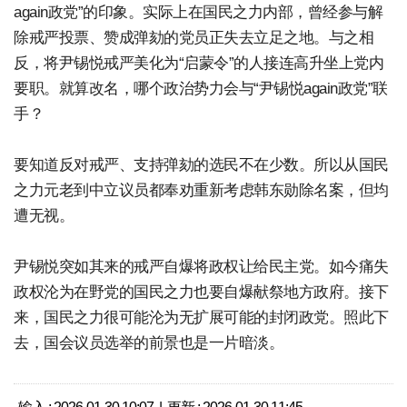
again政党”的印象。实际上在国民之力内部，曾经参与解
除戒严投票、赞成弹劾的党员正失去立足之地。与之相
反，将尹锡悦戒严美化为“启蒙令”的人接连高升坐上党内
要职。就算改名，哪个政治势力会与“尹锡悦again政党”联
手？
要知道反对戒严、支持弹劾的选民不在少数。所以从国民
之力元老到中立议员都奉劝重新考虑韩东勋除名案，但均
遭无视。
尹锡悦突如其来的戒严自爆将政权让给民主党。如今痛失
政权沦为在野党的国民之力也要自爆献祭地方政府。接下
来，国民之力很可能沦为无扩展可能的封闭政党。照此下
去，国会议员选举的前景也是一片暗淡。