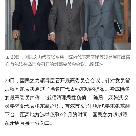
▲ 29日，国民之力代表张东赫、院内代表宋彦锡等领导层正出席
在首尔汝矣岛国会召开的最高委员会会议。/南江浩
29日，国民之力领导层召开最高委员会会议，针对党员留
言板问题表决通过了除名前代表韩东勋的提案。赞成除名
的最高委员声称：“必须清理恶性负债。”随后，亲韩派议
员要求党代表张东赫辞职，首尔市长吴世勋也要求张东赫
下台。距离地方选举仅剩4个月的时间，国民之力超越派
系矛盾直接一分为二。