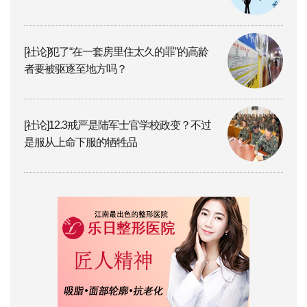
[社论]犯了“在一套房里住太久的罪”的高龄
者要被驱逐至地方吗？
[社论]12.3戒严是陆军士官学校政变？不过
是服从上命下服的牺牲品