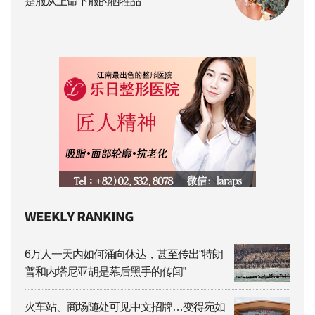
是服从上命下服的牺牲品
6万人一天内如何涌向休达，甚至传出“特朗
普和内塔尼亚胡是幕后黑手的传闻”
火车站、商场随处可见中文招牌…变得宛如