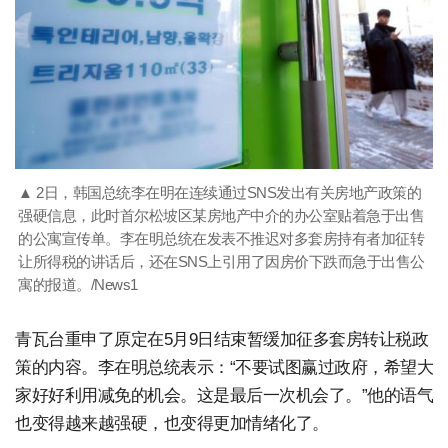
▲ 2日，韩国总统李在明在连续通过SNS发出有关房地产政策的
强硬信息，此时首尔松坡区某房地产中介的办公室贴着急于出售
的公寓宣传单。李在明总统在发表不推迟对多套房持有者加征转
让所得税的讲话后，还在SNS上引用了因房价下跌而急于出售公
寓的报道。/News1
青瓦台重申了原定在5月9日结束暂缓加征多套房转让税政
策的内容。李在明总统表示：“不要试图赢过政府，希望大
家好好利用减免的机会。这是最后一次机会了。”他的语气
也变得越来越强硬，也变得更加情绪化了。