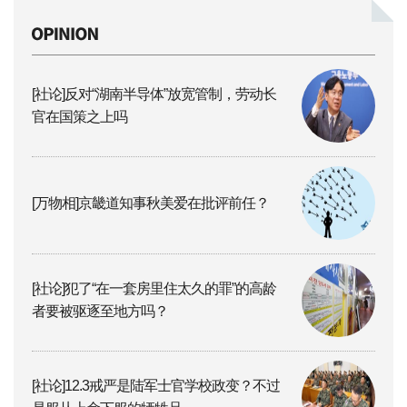
[社论]反对“湖南半导体”放宽管制，劳动长
官在国策之上吗
[万物相]京畿道知事秋美爱在批评前任？
[社论]犯了“在一套房里住太久的罪”的高龄
者要被驱逐至地方吗？
[社论]12.3戒严是陆军士官学校政变？不过