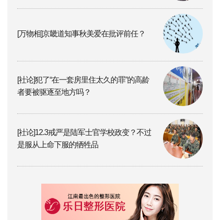
[万物相]京畿道知事秋美爱在批评前任？
[社论]犯了“在一套房里住太久的罪”的高龄
者要被驱逐至地方吗？
[社论]12.3戒严是陆军士官学校政变？不过
是服从上命下服的牺牲品