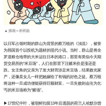
▲ 插画 = 朴祥勋
以日军占领时期的群山为背景的蔡万植的《浊流》，被誉
为韩国首个以投机为题材的现代小说。当时，群山是将全
罗道粮仓地带的大米运往日本的港口，那里有类似今天期
货交易所的“米豆场”，人们在那里下注赌米价是涨还是
跌。女主角的父亲为了发大财而涉足米豆场，结果败光家
产，还像卖女儿一样把她嫁给了有钱的好色之徒。蔡万植
将这种一旦成功便能获得巨额财富、一旦失败则会沦为乞
丐的米豆场称为“赌场”。
▶17世纪中叶，被朝鲜扣留13年后逃脱的荷兰人哈默尔曾