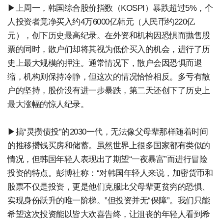
▶上周一，韩国综合股价指数（KOSPI）暴跌超过5%，个
人投资者竟净买入约4万6000亿韩元（人民币约220亿
元），创下历史最高纪录。在外资和机构因恐惧而抛售股
票的同时，散户们却将其视为低价买入的机会，进行了历
史上最大规模的押注。通常情况下，散户会因恐惧而退
缩，机构则保持冷静，但这次的情况恰恰相反。多亏有散
户的坚持，股价没有进一步暴跌，第二天还创下了历史上
最大涨幅的惊人纪录。
▶搞“灵攒债投”的2030一代，无法像父母辈那样随着时间
的推移攒钱买房和储蓄。虽然世界上很多国家都有类似的
情况，但韩国年轻人表现出了期望“一夜暴富”而进行冒险
投资的特点。彭博社称：“对韩国年轻人来说，加密货币和
股票不仅是投资，更是他们克服比父母辈更贫穷的恐惧、
实现身份跃升的唯一阶梯。”但投资并无“保障”。我们只能
希望这次投资能以皆大欢喜告终，让沮丧的年轻人看到希