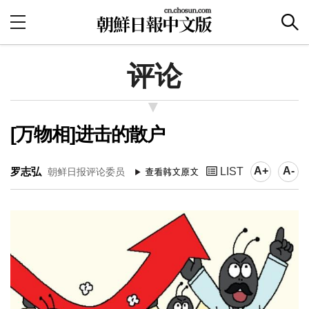
评论
[万物相]进击的散户
A+
A-
罗志弘
LIST
朝鲜日报评论委员