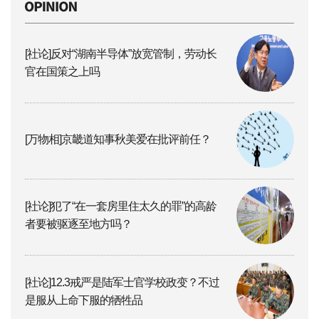
[社论]反对“湖南半导体”放宽管制，劳动长
官在国策之上吗
[万物相]京畿道知事秋美爱在批评前任？
[社论]犯了“在一套房里住太久的罪”的高龄
者要被驱逐至地方吗？
[社论]12.3戒严是陆军士官学校政变？不过
是服从上命下服的牺牲品