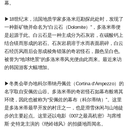
幕。
▶18世纪末，法国地质学家多洛米厄勘探此处时，发现了
一种新矿物并命名为“白云石（Dolomite）”，多洛米蒂便
是起源于此。白云石是一种主成分为石灰岩，在碳酸钙上
结合镁而形成的岩石。石灰岩易溶于水而表面易碎，白云
石经历风雨后会形成棱角错落的奇岩怪石，颜色呈白色。
被誉为“地球绝景”的多洛米蒂风光便由此而来。最近来访
的韩国游客大幅增加。
▶冬奥会举办地科尔蒂纳丹佩佐（Cortina d‘Ampezzo）的
名字取自安佩佐山谷。多洛米蒂的奇岩怪石如幕布般将其
环绕，因此也被称为“安佩佐的幕布（科尔蒂纳）”。这里
是多洛米蒂最早开发的村庄之一，也是滑雪休闲与山地徒
步的主要起点。这里还以电影《007之最高机密》与席维
斯·史特龙主演的《绝岭雄风》的拍摄地而闻名。