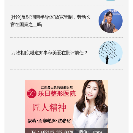
[社论]反对“湖南半导体”放宽管制，劳动长
官在国策之上吗
[万物相]京畿道知事秋美爱在批评前任？