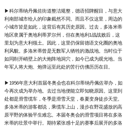
▶科尔蒂纳丹佩佐街道整洁规整，德语招牌醒目，与意大
利南部城市给人的印象截然不同。而且不仅这里，周边的
小城市皆是如此，这背后有其历史原因。过去，多洛米蒂
地区隶属于奥地利蒂罗尔州，但在奥地利1战战败后，这
里划为意大利领土。因此，这里仍保留德语文化圈的奥地
利风貌。多洛米蒂曾是无数军人牺牲的激战地。当时位于
如同削开峭壁上的大炮阵地洞穴，如今已成为观光地。当
年军人将大炮、炮弹运至此处的苦行仿佛历历在目。
▶1956年意大利首届冬奥会也在科尔蒂纳丹佩佐举办，如
今再次成为举办地。去过当地便能立即知晓原因。这里到
处都是滑雪缆车，冬季是滑雪天堂，春夏变身徒步天堂。
多洛米蒂的游客都说，乘缆车上山，漫步在野花盛放的高
原平野的体验平生难忘。本届冬奥会的滑雪项目将在多洛
米蒂的壮景中举行。期待紧张感十足的赛事后展开的多洛