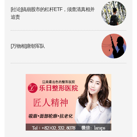
[社论]搞崩股市的杠杆ETF，须查清真相并
追责
[万物相]唐朝军队