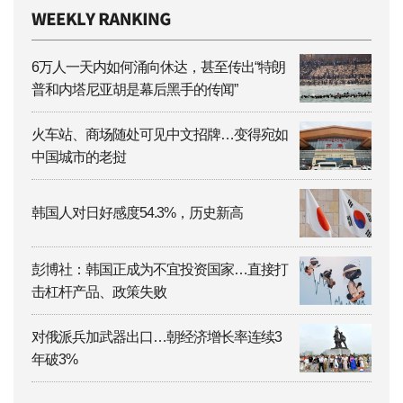
6万人一天内如何涌向休达，甚至传出“特朗
普和内塔尼亚胡是幕后黑手的传闻”
火车站、商场随处可见中文招牌…变得宛如
中国城市的老挝
韩国人对日好感度54.3%，历史新高
彭博社：韩国正成为不宜投资国家…直接打
击杠杆产品、政策失败
对俄派兵加武器出口…朝经济增长率连续3
年破3%