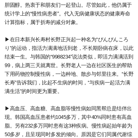
胆固醇。热衷于和朋友们一起登山。尽管如此，他仍属于
统计学上的“慢性病患者”。代入无病健康状态的健康寿命
计算指标，属于折寿的减分对象。
▶在日本新兴长寿村长野正兴起一种名为“ぴんぴんころ
り”的运动，指活力满满地活到老，不长期卧病在床，以此
结束一生。与韩国的“9988234”说法类似，即活力满满活到
99，病上两三天就离世。长野老人一边在社区医生的帮助
下用药物控制慢性病，一边种地、散步与邻里往来。“长野
长寿”告诉我们，比起不生病的时间，“与疾病一起活力满
满生活”的时间更为重要。
▶高血压、高血糖、高血脂等慢性病如同黑帮总是结伴出
现。韩国高血压患者约1045多万，其中40%同时患有高血
脂。另有232多万同时患有这3种疾病。慢性病起始年龄为
50多岁，且呈现同时多发的倾向。原因是它们同属代谢综