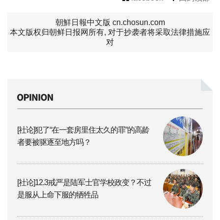
朝鮮日報中文版 cn.chosun.com
本文版权归朝鲜日报网所有, 对于抄袭者将采取法律措施应
对
[社论]犯了“在一套房里住太久的罪”的高龄
者要被驱逐至地方吗？
[社论]12.3戒严是陆军士官学校政变？不过
是服从上命下服的牺牲品