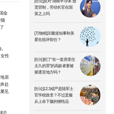
[社论]反对“湖南半导体”放
宽管制，劳动长官在国
国金
策之上吗
价随
进了
[万物相]京畿道知事秋美
爱在批评前任？
络。
，女性
[社论]犯了“在一套房里住
太久的罪”的高龄者要被
驱逐至地方吗？
当地居
就奔赴
[社论]12.3戒严是陆军士
况屡见
官学校政变？不过是服
从上命下服的牺牲品
球总