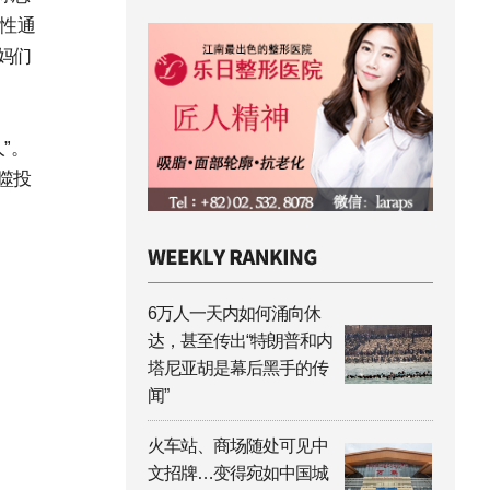
恶性通
妈们
”。
噬投
6万人一天内如何涌向休
达，甚至传出“特朗普和内
塔尼亚胡是幕后黑手的传
闻”
火车站、商场随处可见中
文招牌…变得宛如中国城