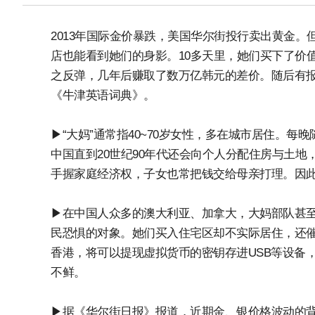
2013年国际金价暴跌，美国华尔街投行卖出黄金。
店也能看到她们的身影。10多天里，她们买下了价值
之反弹，几年后赚取了数万亿韩元的差价。随后有报道
《牛津英语词典》。
▶“大妈”通常指40~70岁女性，多在城市居住。
中国直到20世纪90年代还会向个人分配住房与土
手握家庭经济权，子女也常把钱交给母亲打理。因
▶在中国人众多的澳大利亚、加拿大，大妈部队甚
民恐惧的对象。她们买入住宅区却不实际居住，还
香港，将可以提现虚拟货币的密钥存进USB等设备
不鲜。
▶据《华尔街日报》报道，近期金、银价格波动的背后