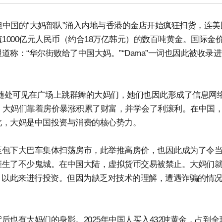
但中国的“大妈部队”涌入内地与香港的金店开始疯狂扫货，连美
1000亿元人民币（约合18万亿韩元）的数百吨黄金。国际金
称：“华尔街败给了中国大妈。”“Dama”一词也因此被收录
每晚随处可见在广场上跳群舞的大妈们，她们也因此形成了信息网
地，大妈们靠着房价暴涨积累了财富，并学会了利滚利。在中国
此，大妈是中国投资与消费的核心势力。
至包下大巴车集体扫荡房市，此举推高房价，也因此成为了令
催生了不少鬼城。在中国大陆，虚拟货币交易被禁止。大妈们
，以此来进行投资。但因为缺乏对技术的理解，遭遇诈骗的情
也有大妈们的身影。2025年中国人买入432吨黄金，占到全