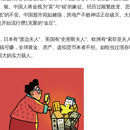
、银。中国人将金视为“富”与“福”的象征。经历过频繁政变、
纸”的不安。中国股市宛如赌场，房地产不败神话正在破灭。大
开始流行攒1克重的“金豆”。
日本有“渡边夫人”、美国有“史密斯夫人”、欧洲有“索菲亚夫人
有钱可赚，全球黄金、房产、虚拟货币来者不拒。如蝗虫过境吞
国大妈实力骇人。