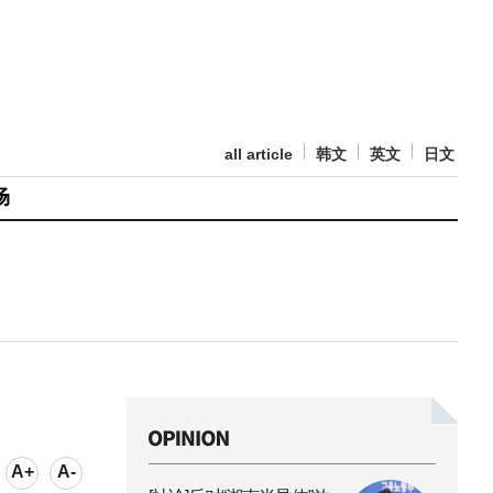
all article
韩文
英文
日文
场
A+
A-