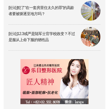
[社论]犯了“在一套房里住太久的罪”的高龄
者要被驱逐至地方吗？
[社论]12.3戒严是陆军士官学校政变？不过
是服从上命下服的牺牲品