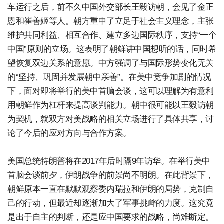
车运行之后，前不久中国外交部长王毅访朝，会见了金正
恩和崔善姬等人。朝方重申了立足于社会主义理念，主张
维护共同利益、相互合作、建立多边国际秩序，支持“一个
中国”原则的立场。这表明了朝鲜讲中国想听的话，同时希
望恢复双边关系的意愿。中方强调了与国际形势变化无关
的“坚持、巩固并发展朝中亲善”。在美中竞争加剧的情况
下，面对即将举行的美中首脑会谈，这可以理解为有意利
用朝鲜作为杠杆来提高谈判能力。朝中很可能以王毅访朝
为契机，就双方对美战略的相关立场进行了具体共享，讨
论了今后的应对方向与合作方案。
美国总统特朗普将在2017年后时隔9年访华。在举行美中
首脑会谈前夕，伊朗战争的前景尚不明朗。在此背景下，
朝鲜原本一直在默默观察委内瑞拉和伊朗的局势，克制自
己的行动，但最近却逐渐加大了军事挑衅的力度。这究竟
是出于自主的判断，还是应中国要求的战略，尚难断定。