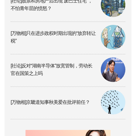
[社论]股票和房地产后出现“废巴士住宅”，
不怕青年层的愤怒？
[万物相]只在进步政权时期出现的“放弃转让
税”
[社论]反对“湖南半导体”放宽管制，劳动长
官在国策之上吗
[万物相]京畿道知事秋美爱在批评前任？