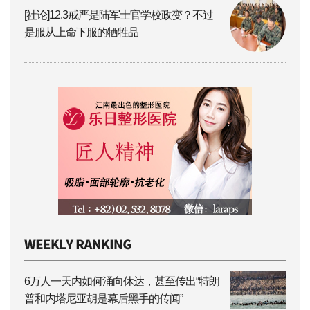
[社论]12.3戒严是陆军士官学校政变？不过
是服从上命下服的牺牲品
6万人一天内如何涌向休达，甚至传出“特朗
普和内塔尼亚胡是幕后黑手的传闻”