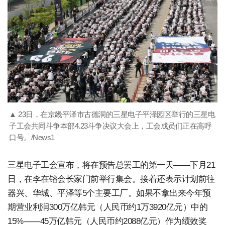
▲ 23日，在京畿平泽市古德洞的三星电子平泽园区举行的三星电
子工会共同斗争本部4.23斗争决议大会上，工会成员们正在高呼
口号。/News1
三星电子工会宣布，将在预告总罢工的第一天——下月21
日，在李在镕会长家门前举行集会。接着还表示计划前往
器兴、华城、平泽等5个主要工厂。如果不拿出来今年预
期营业利润300万亿韩元（人民币约1万3920亿元）中的
15%——45万亿韩元（人民币约2088亿元）作为绩效奖