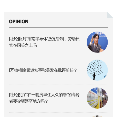
[社论]反对“湖南半导体”放宽管制，劳动长
官在国策之上吗
[万物相]京畿道知事秋美爱在批评前任？
[社论]犯了“在一套房里住太久的罪”的高龄
者要被驱逐至地方吗？