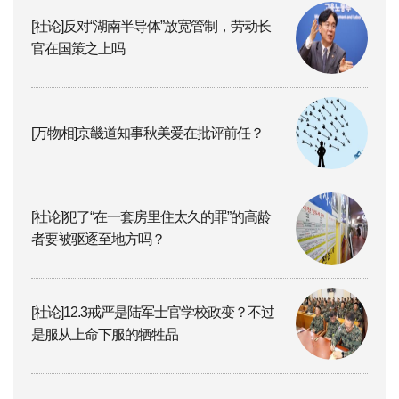
[社论]反对“湖南半导体”放宽管制，劳动长
官在国策之上吗
[万物相]京畿道知事秋美爱在批评前任？
[社论]犯了“在一套房里住太久的罪”的高龄
者要被驱逐至地方吗？
[社论]12.3戒严是陆军士官学校政变？不过
是服从上命下服的牺牲品