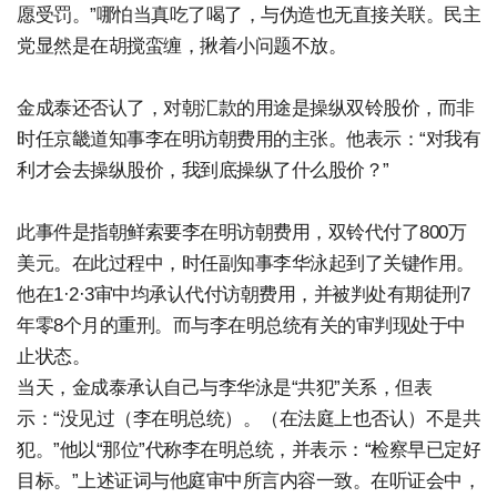
愿受罚。”哪怕当真吃了喝了，与伪造也无直接关联。民主
党显然是在胡搅蛮缠，揪着小问题不放。
金成泰还否认了，对朝汇款的用途是操纵双铃股价，而非
时任京畿道知事李在明访朝费用的主张。他表示：“对我有
利才会去操纵股价，我到底操纵了什么股价？”
此事件是指朝鲜索要李在明访朝费用，双铃代付了800万
美元。在此过程中，时任副知事李华泳起到了关键作用。
他在1·2·3审中均承认代付访朝费用，并被判处有期徒刑7
年零8个月的重刑。而与李在明总统有关的审判现处于中
止状态。
当天，金成泰承认自己与李华泳是“共犯”关系，但表
示：“没见过（李在明总统）。（在法庭上也否认）不是共
犯。”他以“那位”代称李在明总统，并表示：“检察早已定好
目标。”上述证词与他庭审中所言内容一致。在听证会中，