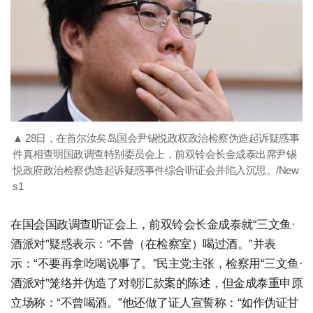
▲ 28日，在首尔汝矣岛国会尹锡悦政权政治检察伪造起诉疑惑事
件真相查明国政调查特别委员会上，前双铃会长金成泰出席尹锡
悦政府政治检察伪造起诉疑惑事件综合听证会并陷入沉思。/New
s1
在国会国政调查听证会上，前双铃会长金成泰就“三文鱼·
酒派对”疑惑表示：“不曾（在检察室）喝过酒。”并表
示：“不要再拿吃喝说事了。”民主党主张，检察用“三文鱼·
酒派对”笼络并伪造了对朝汇款案的陈述，但金成泰重申原
立场称：“不曾喝酒。”他还做了证人宣誓称：“如作伪证甘