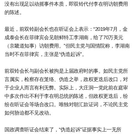
没有出现足以动摇事件本质，即双铃代付李在明访朝费用
的陈述。
最近，前双铃副会长也在听证会上表示：“2019年7月，金
成泰会长在菲律宾会见朝鲜特工李湖南，给了70万美元
（京畿道知事）访朝费用。”但民主党与国情院称，李湖南
当时不在菲律宾，主张是“伪造起诉”。
前双铃会长与副会长被拘是上届政府时的事。如民主党所
言属实，检察存在笼络、伪造之举，政权更迭后改口，对
于企业人而言有利无弊。实际上，大庄洞一党此前在庭审
中多次作出不利于李在明总统的陈述，但政权更迭后，纷
纷在听证会等场合改口。唯独对朝汇款证词，不论民主党
如何胁迫都不见改动。
国政调查听证会结束了，“伪造起诉”证据事实上一无所