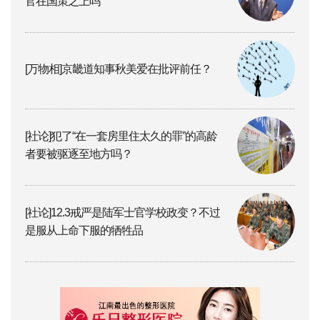
官在国策之上吗
[万物相]京畿道知事秋美爱在批评前任？
[社论]犯了“在一套房里住太久的罪”的高龄
者要被驱逐至地方吗？
[社论]12.3戒严是陆军士官学校政变？不过
是服从上命下服的牺牲品