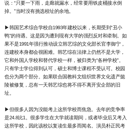
说：“只要一下雨，走廊就漏水，经常要用铁皮桶接水倒
掉。”当时没有挑选校址的余地。
▶韩国艺术综合学校自1993年建校以来，长期受到“丑小
鸭”的待遇。这是因为遭到现有大学的强烈反对和牵制。如
果不是1991年强行推动设立韩艺综的文化部长官李御宁，
连建校本身都会很困难。韩艺综在法律上仍然不是大学，
它和外国人学校和替代学校一样，被归类为“各种学校”。
只有学士学位得到认可，硕士和博士课程不受认可。校园
也分为两个部分。如果联合国教科文组织世界文化遗产懿
陵被修复，总有一天韩艺综也将不得不离开安企部的旧
址。
▶但很多人因为没能考上这所学校而焦急。去年的竞争率
是24.8比1。很多学生在大学就读期间，或者毕业后又考入
这所学校，因此该校以复读生最多而闻名。演员朴正民考