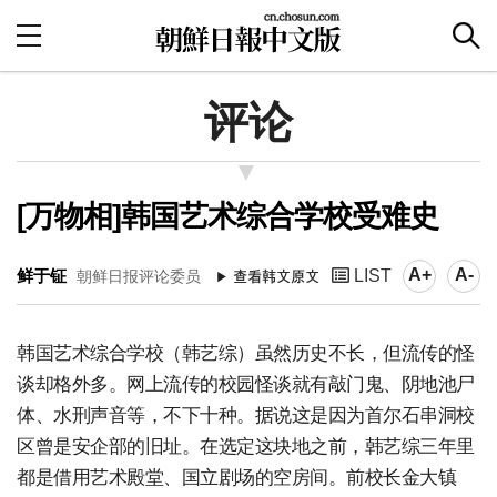
评论
[万物相]韩国艺术综合学校受难史
A+
A-
鲜于钲
LIST
朝鲜日报评论委员
韩国艺术综合学校（韩艺综）虽然历史不长，但流传的怪
谈却格外多。网上流传的校园怪谈就有敲门鬼、阴地池尸
体、水刑声音等，不下十种。据说这是因为首尔石串洞校
区曾是安企部的旧址。在选定这块地之前，韩艺综三年里
都是借用艺术殿堂、国立剧场的空房间。前校长金大镇