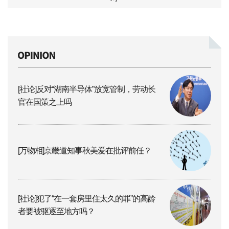
[社论]反对“湖南半导体”放宽管制，劳动长
官在国策之上吗
[万物相]京畿道知事秋美爱在批评前任？
[社论]犯了“在一套房里住太久的罪”的高龄
者要被驱逐至地方吗？