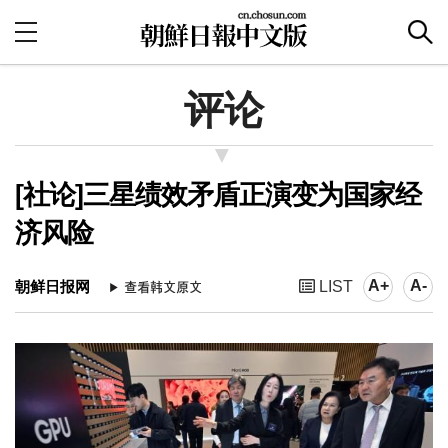
评论
[社论]三星绩效矛盾正演变为国家经
济风险
A+
A-
朝鲜日报网
LIST