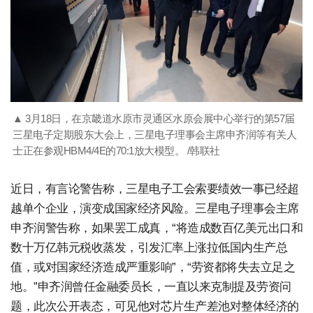
▲ 3月18日，在京畿道水原市灵通区水原会展中心举行的第57届
三星电子定期股东大会上，三星电子理事会主席申齐润等有关人
士正在参观HBM4/4E的70:1放大模型。 /韩联社
近日，有言论警告称，三星电子工会索要绩效一事已经超
越单个企业，演变成国家经济风险。三星电子理事会主席
申齐润警告称，如果罢工成真，“将造成数百亿美元出口和
数十万亿韩元税收蒸发，引发汇率上涨拉低国内生产总
值，或对国家经济造成严重影响”，“劳资都将失去立足之
地。”申齐润曾任金融委员长，一直以来克制提及劳资问
题，此次公开表态，可见他对芯片生产差池对整体经济的