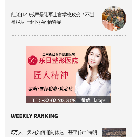
[社论]12.3戒严是陆军士官学校政变？不过
是服从上命下服的牺牲品
6万人一天内如何涌向休达，甚至传出“特朗