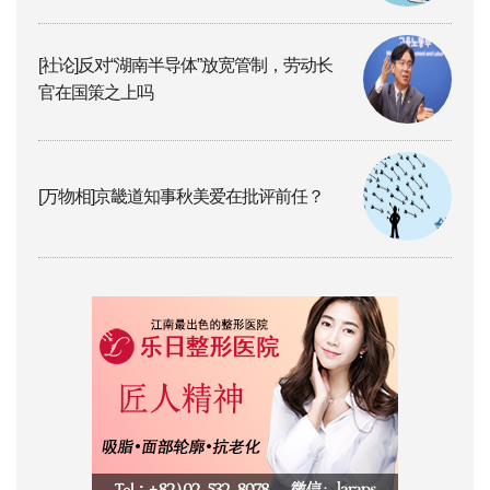
[社论]反对“湖南半导体”放宽管制，劳动长
官在国策之上吗
[万物相]京畿道知事秋美爱在批评前任？