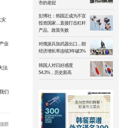
市的老挝
彭博社：韩国正成为不宜
大灾
投资国家…直接打击杠杆
产品、政策失败
产业
对俄派兵加武器出口…朝
经济增长率连续3年破3%
韩国人对日好感度
大法
54.3%，历史新高
我们
顶部