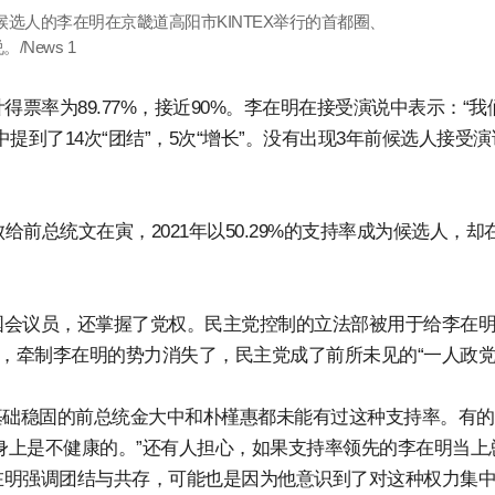
党候选人的李在明在京畿道高阳市KINTEX举行的首都圈、
News 1
票率为89.77%，接近90%。李在明在接受演说中表示：“我
到了14次“团结”，5次“增长”。没有出现3年前候选人接受演
给前总统文在寅，2021年以50.29%的支持率成为候选人，却
国会议员，还掌握了党权。民主党控制的立法部被用于给李在
推，牵制李在明的势力消失了，民主党成了前所未见的“一人政党
基础稳固的前总统金大中和朴槿惠都未能有过这种支持率。有
人身上是不健康的。”还有人担心，如果支持率领先的李在明当上
在明强调团结与共存，可能也是因为他意识到了对这种权力集