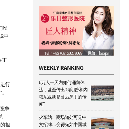
们没
说中
在正
6万人一天内如何涌向休
明进行
达，甚至传出“特朗普和内
”。
塔尼亚胡是幕后黑手的传
闻”
的竞争
总
火车站、商场随处可见中
中的担
文招牌…变得宛如中国城