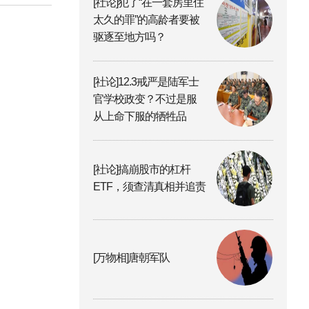
[社论]犯了“在一套房里住
太久的罪”的高龄者要被
驱逐至地方吗？
[社论]12.3戒严是陆军士
官学校政变？不过是服
从上命下服的牺牲品
[社论]搞崩股市的杠杆
ETF，须查清真相并追责
[万物相]唐朝军队