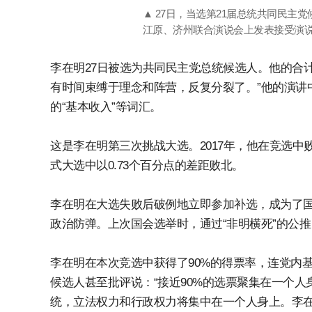
▲ 27日，当选第21届总统共同民主
江原、济州联合演说会上发表接受演说。/
李在明27日被选为共同民主党总统候选人。他的合计得
有时间束缚于理念和阵营，反复分裂了。”他的演讲中提
的“基本收入”等词汇。
这是李在明第三次挑战大选。2017年，他在竞选中败
式大选中以0.73个百分点的差距败北。
李在明在大选失败后破例地立即参加补选，成为了
政治防弹。上次国会选举时，通过“非明横死”的公
李在明在本次竞选中获得了90%的得票率，连党内
候选人甚至批评说：“接近90%的选票聚集在一个
统，立法权力和行政权力将集中在一个人身上。李