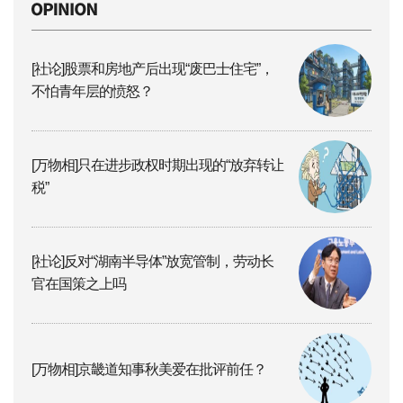
[社论]股票和房地产后出现“废巴士住宅”，
不怕青年层的愤怒？
[万物相]只在进步政权时期出现的“放弃转让
税”
[社论]反对“湖南半导体”放宽管制，劳动长
官在国策之上吗
[万物相]京畿道知事秋美爱在批评前任？