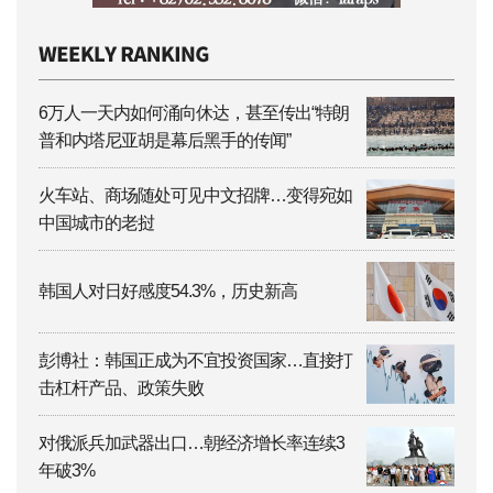
6万人一天内如何涌向休达，甚至传出“特朗
普和内塔尼亚胡是幕后黑手的传闻”
火车站、商场随处可见中文招牌…变得宛如
中国城市的老挝
韩国人对日好感度54.3%，历史新高
彭博社：韩国正成为不宜投资国家…直接打
击杠杆产品、政策失败
对俄派兵加武器出口…朝经济增长率连续3
年破3%