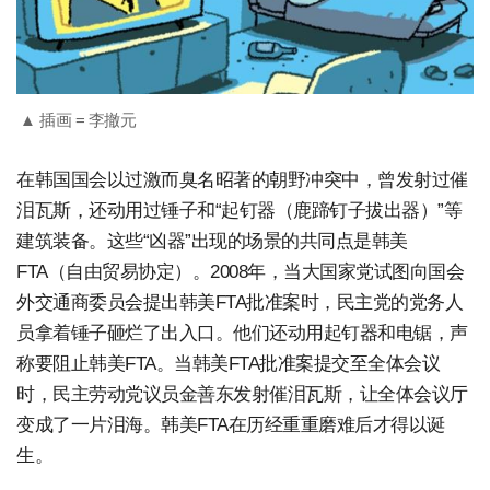
▲ 插画 = 李撤元
在韩国国会以过激而臭名昭著的朝野冲突中，曾发射过催
泪瓦斯，还动用过锤子和“起钉器（鹿蹄钉子拔出器）”等
建筑装备。这些“凶器”出现的场景的共同点是韩美
FTA（自由贸易协定）。2008年，当大国家党试图向国会
外交通商委员会提出韩美FTA批准案时，民主党的党务人
员拿着锤子砸烂了出入口。他们还动用起钉器和电锯，声
称要阻止韩美FTA。当韩美FTA批准案提交至全体会议
时，民主劳动党议员金善东发射催泪瓦斯，让全体会议厅
变成了一片泪海。韩美FTA在历经重重磨难后才得以诞
生。