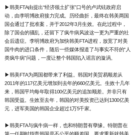
▶韩美FTA由提出“经济领土扩张”口号的卢武铉政府启
动，由李明博政府接力完成。历经曲折，最终在韩美两国
国会通过了批准案，并于2012年3月生效。在此过程中，
除了国会的骚乱，还留下了疯牛病风波这一更为严重的社
会后遗症。李明博政府为加快韩美FTA进程，放宽了对美
国牛肉的进口条件，随后一些媒体报道了与事实不符的“人
类疯牛病”问题，一度让整个韩国陷入谣言的漩涡。
▶韩美FTA为两国都带来了利益。韩国对美贸易顺差从
2011年的117亿美元增加到去年的660亿美元。生效十几年
来，韩国平均每年取得100亿美元的追加顺差。并非只有
韩国受益。生效至去年，韩国的对美投资已达到1300亿美
元，进军美国的韩国企业超过1万5千家。
▶韩美FTA与疯牛病一样，也和特朗普有孽缘。特朗普在
第一任期时指责韩国是不公平的顺差国，要求重新就韩美