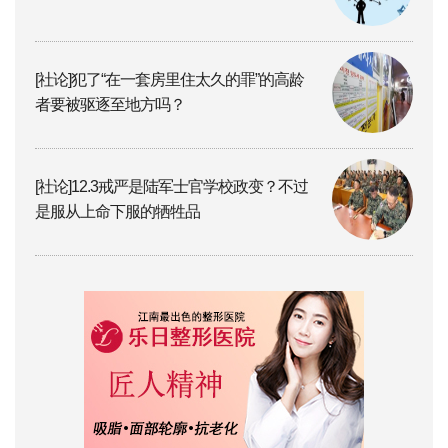
[社论]犯了“在一套房里住太久的罪”的高龄
者要被驱逐至地方吗？
[社论]12.3戒严是陆军士官学校政变？不过
是服从上命下服的牺牲品