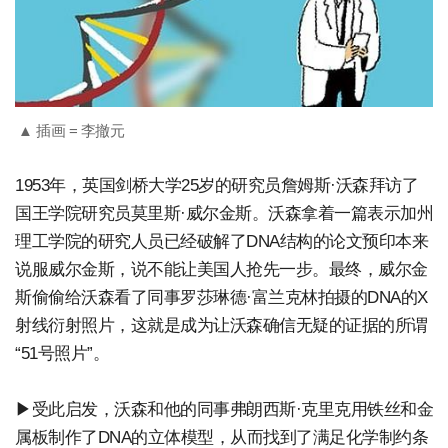
▲ 插画 = 李撤元
1953年，英国剑桥大学25岁的研究员詹姆斯·沃森拜访了
国王学院研究员莫里斯·威尔金斯。沃森拿着一篇表示加州
理工学院的研究人员已经破解了DNA结构的论文预印本来
说服威尔金斯，说不能让美国人抢先一步。最终，威尔金
斯偷偷给沃森看了同事罗莎琳德·富兰克林拍摄的DNA的X
射线衍射照片，这就是成为让沃森确信无疑的证据的所谓
“51号照片”。
▶受此启发，沃森和他的同事弗朗西斯·克里克用铁丝和金
属板制作了DNA的立体模型，从而找到了满足化学制约条