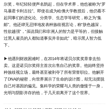
尔奖，年纪轻轻便声名鹊起，但在学术界，他也被称为“罗
马暴君卡利古拉”。即使在成为哈佛大学教授后，他仍看不
起同事们的进化论、分类学、生态学等研究，称之为“集
邮”。他还肆无忌惮地发表种族歧视言论，称“肤色越深，
性欲越强”，“虽说我们和非洲人的智力是平等的，但接触
过黑人雇员的人都知道事实并非如此”，暗示黑人智力低
下。
▶他遇到财政困难时，在2014年将诺贝尔奖奖章拿去拍
卖。这是诺贝尔奖得主首次出售自己的奖章。他始终坚持
种族歧视立场，最终甚至被剥夺了所有荣誉职位。他解开
了DNA的秘密，向世界展示了生命的设计图，却无法摆脱
自己对基因的偏见。集科学的荣耀与人类的傲慢于一身，
光明与阴影并存的他，于几天前离开了这个世界。