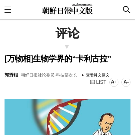
评论
[万物相]生物学界的“卡利古拉”
郭秀根
朝鲜日报社论委员·科技部次长
A+
A-
LIST