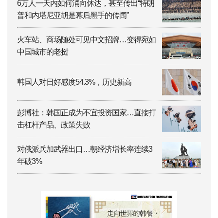
6万人一天内如何涌向休达，甚至传出“特朗
普和内塔尼亚胡是幕后黑手的传闻”
火车站、商场随处可见中文招牌…变得宛如
中国城市的老挝
韩国人对日好感度54.3%，历史新高
彭博社：韩国正成为不宜投资国家…直接打
击杠杆产品、政策失败
对俄派兵加武器出口…朝经济增长率连续3
年破3%