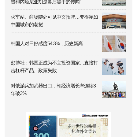
普和内塔尼亚胡是幕后黑手的传闻”
火车站、商场随处可见中文招牌…变得宛如
中国城市的老挝
韩国人对日好感度54.3%，历史新高
彭博社：韩国正成为不宜投资国家…直接打
击杠杆产品、政策失败
对俄派兵加武器出口…朝经济增长率连续3
年破3%