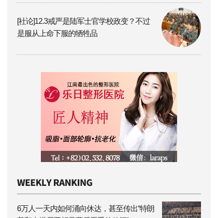
[社论]12.3戒严是陆军士官学校政变？不过
是服从上命下服的牺牲品
6万人一天内如何涌向休达，甚至传出“特朗