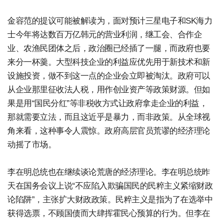
金容范的提议可能被解读为，面对预计三星电子和SK海力
士今年将达数百万亿韩元的营业利润，继工会、合作企
业、农渔民团体之后，政治圈已经插了一腿，而政府也要
来分一杯羹。大型科技企业的利益应优先用于新技术和新
设施投资，做不到这一点的企业会立即被淘汰。政府可以
从企业那里征收法人税，用作创业资产等政策财源。但如
果是用“国民分红”等非税收方式让政府拿走企业的利益，
那就需要立法，而且这近乎是暴力，而非政策。从全球视
角来看，这种事令人震惊。政府高层官员荒谬的经济理论
动摇了市场。
李在明总统也在继续谈论荒唐的经济理论。李在明总统昨
天在国务会议上说“不应陷入欺骗国民的民粹主义紧缩财政
论陷阱”，主张扩大财政政策。民粹主义是指为了在选举中
获得选票，不顾国债而大肆挥霍民心预算的行为。但李在