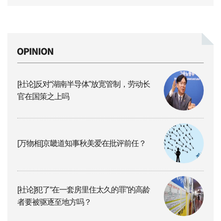
[社论]反对“湖南半导体”放宽管制，劳动长
官在国策之上吗
[万物相]京畿道知事秋美爱在批评前任？
[社论]犯了“在一套房里住太久的罪”的高龄
者要被驱逐至地方吗？